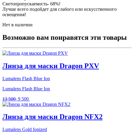
Светопропускаемость- 68%!
Лучше всего подойдет для слабого или искусственного
освещения!
Нет в наличии
Возможно вам понравятся эти товары
Линза для маски Dragon PXV
Lumalens Flash Blue Ion
Lumalens Flash Blue Ion
Первоначальная
Текущая
13 500
9 500
цена
цена:
составляла
9
13
500 .
Линза для маски Dragon NFX2
500 .
Lumalens Gold Ionized