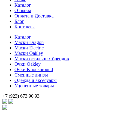
Каталог
850 .
Отзывы
Оплата и Доставка
Блог
Контакты
Каталог
Маски Dragon
Маски Electric
Маски Oakley
Маски остальных брендов
Очки Oakley
Очки Knockaround
Сменные линзы
Одежда и аксесуары
Уцененные товары
+7 (923) 673 90 93
Брендовые очки и маски по доступной цене [onsub] в [incity-p]
[/onsub] с быстрой доставкой по всей России!