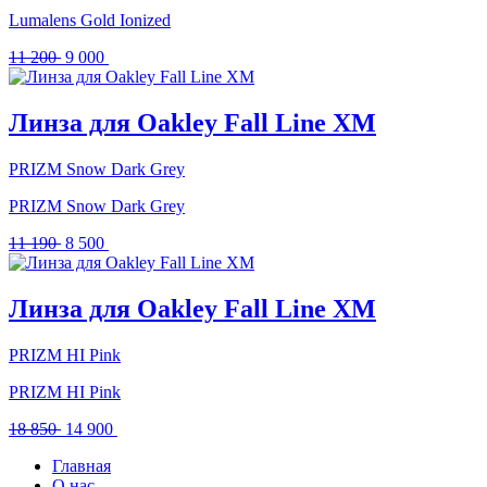
Lumalens Gold Ionized
Первоначальная
Текущая
11 200
9 000
цена
цена:
составляла
9
11
000 .
Линза для Oakley Fall Line XM
200 .
PRIZM Snow Dark Grey
PRIZM Snow Dark Grey
Первоначальная
Текущая
11 190
8 500
цена
цена:
составляла
8
11
500 .
Линза для Oakley Fall Line XM
190 .
PRIZM HI Pink
PRIZM HI Pink
Первоначальная
Текущая
18 850
14 900
цена
цена:
Главная
составляла
14
О нас
18
900 .