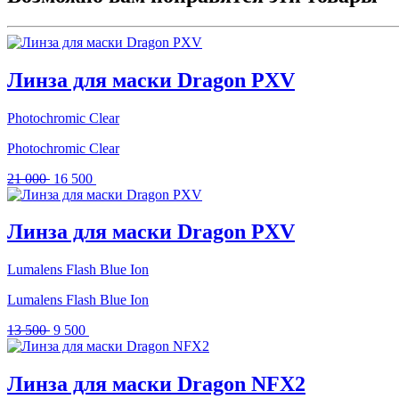
Линза для маски Dragon PXV
Photochromic Clear
Photochromic Clear
Первоначальная
Текущая
21 000
16 500
цена
цена:
составляла
16
21
500 .
Линза для маски Dragon PXV
000 .
Lumalens Flash Blue Ion
Lumalens Flash Blue Ion
Первоначальная
Текущая
13 500
9 500
цена
цена:
составляла
9
13
500 .
Линза для маски Dragon NFX2
500 .