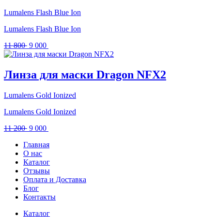
Lumalens Flash Blue Ion
Lumalens Flash Blue Ion
Первоначальная
Текущая
11 800
9 000
цена
цена:
составляла
9
11
000 .
Линза для маски Dragon NFX2
800 .
Lumalens Gold Ionized
Lumalens Gold Ionized
Первоначальная
Текущая
11 200
9 000
цена
цена:
Главная
составляла
9
О нас
11
000 .
Каталог
200 .
Отзывы
Оплата и Доставка
Блог
Контакты
Каталог