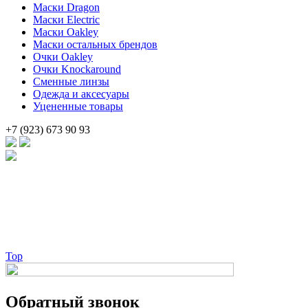
Маски Dragon
Маски Electric
Маски Oakley
Маски остальных брендов
Очки Oakley
Очки Knockaround
Сменные линзы
Одежда и аксесуары
Уцененные товары
+7 (923) 673 90 93
Брендовые очки и маски по доступной цене [onsub] в [incity-p][
Веб-студия LAIKA
Top
Обратный звонок