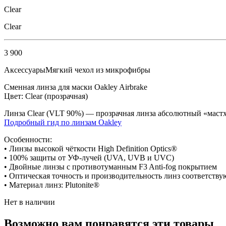
Clear
Clear
3 900
Аксессуары
Мягкий чехол из микрофибры
Сменная линза для маски Oakley Airbrake
Цвет: Clear (прозрачная)
Линза Clear (VLT 90%) — прозрачная линза абсолютный «мастх
Подробный гид по линзам Oakley
Особенности:
• Линзы высокой чёткости High Definition Optics®
• 100% защиты от УФ-лучей (UVA, UVB и UVC)
• Двойные линзы с противотуманным F3 Anti-fog покрытием
• Оптическая точность и производительность линз соответству
• Материал линз: Plutonite®
Нет в наличии
Возможно вам понравятся эти товары