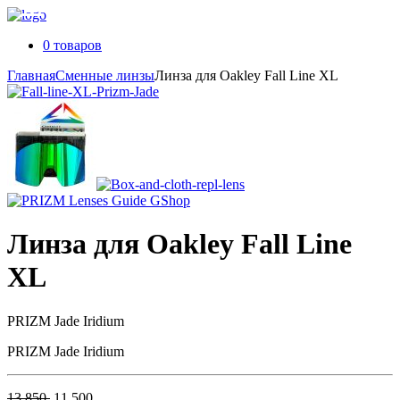
0 товаров
Главная
Сменные линзы
Линза для Oakley Fall Line XL
Линза для Oakley Fall Line
XL
PRIZM Jade Iridium
PRIZM Jade Iridium
Первоначальная
Текущая
13 850
11 500