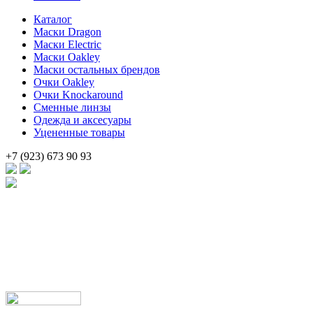
Каталог
Маски Dragon
Маски Electric
Маски Oakley
Маски остальных брендов
Очки Oakley
Очки Knockaround
Сменные линзы
Одежда и аксесуары
Уцененные товары
+7 (923) 673 90 93
Брендовые очки и маски по доступной цене [onsub] в [incity-p]
[/onsub] с быстрой доставкой по всей России!
Веб-студия LAIKA