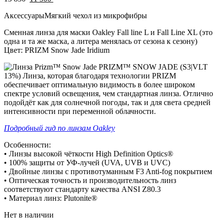
цена
цена:
Аксессуары
Мягкий чехол из микрофибры
составляла
11
13
500 .
Сменная линза для маски Oakley Fall line L и Fall Line XL (это
850 .
одна и та же маска, а литера менялась от сезона к сезону)
Цвет: PRIZM Snow Jade Iridium
PRIZM™ SNOW JADE
(S3|VLT
13%) Линза, которая благодаря технологии PRIZM
обеспечивает оптимальную видимость в более широком
спектре условий освещения, чем стандартная линза. Отлично
подойдёт как для солнечной погоды, так и для света средней
интенсивности при переменной облачности.
Подробный гид по линзам
Oakley
Особенности:
• Линзы высокой чёткости High Definition Optics®
• 100% защиты от УФ-лучей (UVA, UVB и UVC)
• Двойные линзы с противотуманным F3 Anti-fog покрытием
• Оптическая точность и производительность линз
соответствуют стандарту качества ANSI Z80.3
• Материал линз: Plutonite®
Нет в наличии