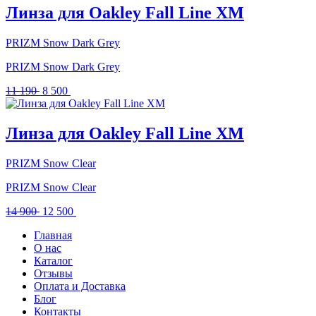
11
000 .
Линза для Oakley Fall Line XM
200 .
PRIZM Snow Dark Grey
PRIZM Snow Dark Grey
Первоначальная
Текущая
11 190
8 500
цена
цена:
составляла
8
11
500 .
Линза для Oakley Fall Line XM
190 .
PRIZM Snow Clear
PRIZM Snow Clear
Первоначальная
Текущая
14 900
12 500
цена
цена:
Главная
составляла
12
О нас
14
500 .
Каталог
900 .
Отзывы
Оплата и Доставка
Блог
Контакты