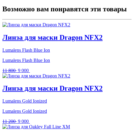
Возможно вам понравятся эти товары
Линза для маски Dragon NFX2
Lumalens Flash Blue Ion
Lumalens Flash Blue Ion
Первоначальная
Текущая
11 800
9 000
цена
цена:
составляла
9
11
000 .
Линза для маски Dragon NFX2
800 .
Lumalens Gold Ionized
Lumalens Gold Ionized
Первоначальная
Текущая
11 200
9 000
цена
цена:
составляла
9