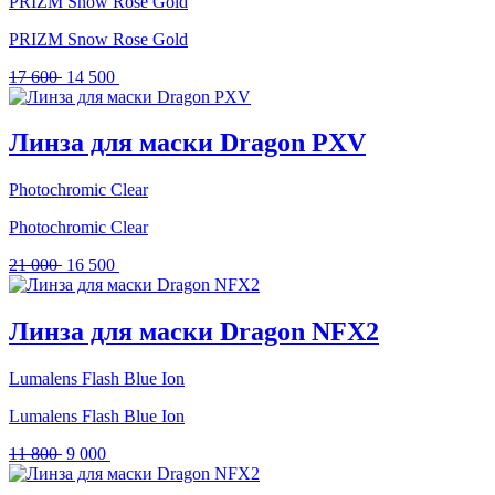
PRIZM Snow Rose Gold
PRIZM Snow Rose Gold
Первоначальная
Текущая
17 600
14 500
цена
цена:
составляла
14
17
500 .
Линза для маски Dragon PXV
600 .
Photochromic Clear
Photochromic Clear
Первоначальная
Текущая
21 000
16 500
цена
цена:
составляла
16
21
500 .
Линза для маски Dragon NFX2
000 .
Lumalens Flash Blue Ion
Lumalens Flash Blue Ion
Первоначальная
Текущая
11 800
9 000
цена
цена:
составляла
9