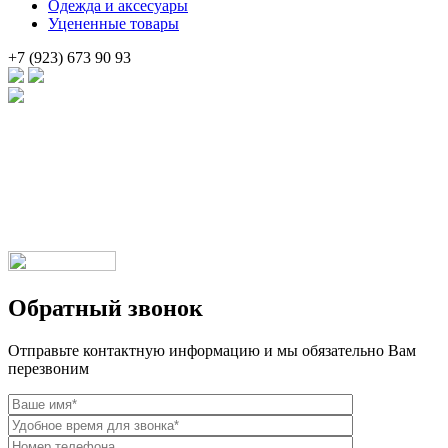
Одежда и аксесуары
Уцененные товары
+7 (923) 673 90 93
Брендовые очки и маски по доступной цене [onsub] в [incity-p]
[/onsub] с быстрой доставкой по всей России!
Веб-студия LAIKA
Обратный звонок
Отправьте контактную информацию и мы обязательно Вам
перезвоним