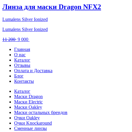
11
000 .
Линза для маски Dragon NFX2
800 .
Lumalens Silver Ionized
Lumalens Silver Ionized
Первоначальная
Текущая
11 200
9 000
цена
цена:
Главная
составляла
9
О нас
11
000 .
Каталог
200 .
Отзывы
Оплата и Доставка
Блог
Контакты
Каталог
Маски Dragon
Маски Electric
Маски Oakley
Маски остальных брендов
Очки Oakley
Очки Knockaround
Сменные линзы