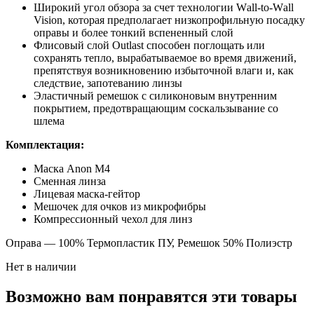
Широкий угол обзора за счет технологии Wаll-tо-Wаll
Visiоn, которая предполагает низкопрофильную посадку
оправы и более тонкий вспененный слой
Флисовый слой Оutlаst способен поглощать или
сохранять тепло, вырабатываемое во время движений,
препятствуя возникновению избыточной влаги и, как
следствие, запотеванию линзы
Эластичный ремешок с силиконовым внутренним
покрытием, предотвращающим соскальзывание со
шлема
Комплектация:
Маска Аnоn М4
Сменная линза
Лицевая маска-гейтор
Мешочек для очков из микрофибры
Компрессионный чехол для линз
Оправа — 100% Термопластик ПУ, Ремешок 50% Полиэстр
Нет в наличии
Возможно вам понравятся эти товары