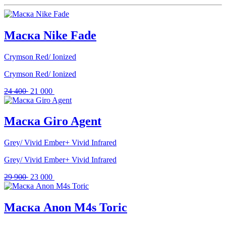
Маска Nike Fade
Crymson Red/ Ionized
Crymson Red/ Ionized
Первоначальная
Текущая
24 400
21 000
цена
цена:
составляла
21
24
000 .
Маска Giro Agent
400 .
Grey/ Vivid Ember+ Vivid Infrared
Grey/ Vivid Ember+ Vivid Infrared
Первоначальная
Текущая
29 900
23 000
цена
цена:
составляла
23
29
000 .
Маска Anon M4s Toric
900 .