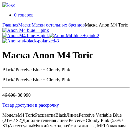
0 товаров
Главная
Маски
Маски остальных брендов
Маска Anon M4 Toric
Маска Anon M4 Toric
Black/ Perceive Blue + Cloudy Pink
Black/ Perceive Blue + Cloudy Pink
Первоначальная
Текущая
46 600
38 990
цена
цена:
Товар доступен в рассрочку
составляла
38
46
990 .
Модель
M4 Toric
Расцветка
Black
Линза
Реrсеivе Vаriablе Bluе
600 .
(21% / S2)
Дополнительная линза
Perсeivе Сlоudy Рink (53% /
S1)
Аксессуары
Мягкий чехол, кейс для линзы, MFI балаклава