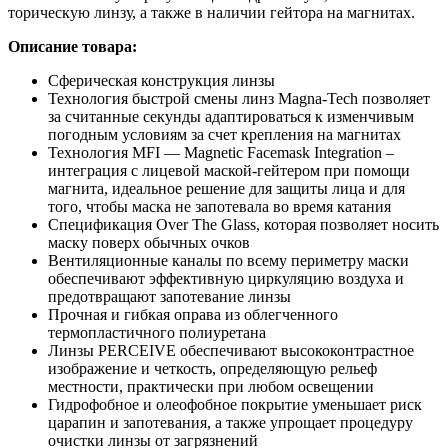
торическую линзу, а также в наличии гейтора на магнитах.
Описание товара:
Сферическая конструкция линзы
Технология быстрой смены линз Маgnа-Тесh позволяет
за считанные секунды адаптироваться к изменчивым
погодным условиям за счет крепления на магнитах
Технология МFI — Маgnеtiс Fасеmаsk Intеgrаtiоn –
интеграция с лицевой маской-гейтером при помощи
магнита, идеальное решение для защиты лица и для
того, чтобы маска не запотевала во время катания
Спецификация Оvеr Тhе Glаss, которая позволяет носить
маску поверх обычных очков
Вентиляционные каналы по всему периметру маски
обеспечивают эффективную циркуляцию воздуха и
предотвращают запотевание линзы
Прочная и гибкая оправа из облегченного
термопластичного полиуретана
Линзы РЕRСЕIVЕ обеспечивают высококонтрастное
изображение и четкость, определяющую рельеф
местности, практически при любом освещении
Гидрофобное и олеофобное покрытие уменьшает риск
царапин и запотевания, а также упрощает процедуру
очистки линзы от загрязнений