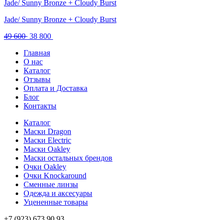
Jade/ Sunny Bronze + Cloudy Burst
Jade/ Sunny Bronze + Cloudy Burst
Первоначальная
Текущая
49 600
38 800
цена
цена:
Главная
составляла
38
О нас
49
800 .
Каталог
600 .
Отзывы
Оплата и Доставка
Блог
Контакты
Каталог
Маски Dragon
Маски Electric
Маски Oakley
Маски остальных брендов
Очки Oakley
Очки Knockaround
Сменные линзы
Одежда и аксесуары
Уцененные товары
+7 (923) 673 90 93