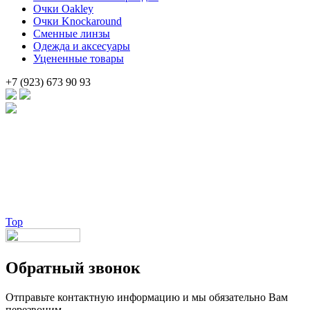
Очки Oakley
Очки Knockaround
Сменные линзы
Одежда и аксесуары
Уцененные товары
+7 (923) 673 90 93
Брендовые очки и маски по доступной цене [onsub] в [incity-p]
[/onsub] с быстрой доставкой по всей России!
Веб-студия LAIKA
Top
Обратный звонок
Отправьте контактную информацию и мы обязательно Вам
перезвоним