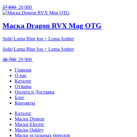
Первоначальная
Текущая
27 890
20 000
цена
цена:
составляла
20
27
000 .
Маска Dragon RVX Mag OTG
890 .
Split/ Luma Blue Ion + Luma Amber
Split/ Luma Blue Ion + Luma Amber
Первоначальная
Текущая
38 700
29 900
цена
цена:
Главная
составляла
29
О нас
38
900 .
Каталог
700 .
Отзывы
Оплата и Доставка
Блог
Контакты
Каталог
Маски Dragon
Маски Electric
Маски Oakley
Маски остальных брендов