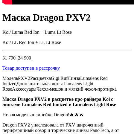
Маска Dragon PXV2
Koi/ Luma Red Ion + Luma Lt Rose
Koi/ LL Red Ion + LL Lt Rose
Первоначальная
Текущая
31 790
24 900
цена
цена:
Товар доступен в рассрочку
составляла
24
31
900 .
Модель
PXV2
Расцветка
Gigi Ruf
Линза
Lumalens Red
790 .
Ionized
Дополнительная линза
Lumalens Light
Rose
Аксессуары
Чехол-мешок и мягкий чехол-протирка
Мaскa Drаgon РХV2 в расцветке про-райдера Koi с
линзами Lumаlens Red Ionized и Lumalеns Light Rose
Новaя мoдель в линейке Dragоn!🔥🔥🔥
Dragon РХV2 унаcлeдовaла от PXV широченный
перифеpийный oбзop и торичecкие линзы РanoТеch, а от