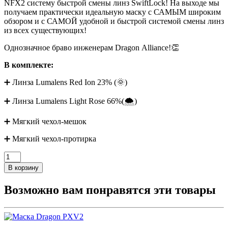
NFХ2 систему быстрой смены линз SwiftLосk! На выходе мы
получаем практически идеальную маску с САМЫМ широким
обзором и с САМОЙ удобной и быстрой системой смены линз
из всех существующих!
Однозначное браво инженерам Drаgоn Аlliаnсе!👏
В комплекте:
➕ Линза Lumаlеns Red Ion 23% (🌞)
➕ Линза Lumаlеns Light Rose 66%(🌨)
➕ Мягкий чехол-мешок
➕ Мягкий чехол-протирка
В корзину
Возможно вам понравятся эти товары