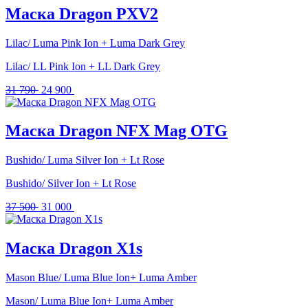
Маска Dragon PXV2
Lilac/ Luma Pink Ion + Luma Dark Grey
Lilac/ LL Pink Ion + LL Dark Grey
Первоначальная
Текущая
31 790
24 900
цена
цена:
составляла
24
31
900 .
Маска Dragon NFX Mag OTG
790 .
Bushido/ Luma Silver Ion + Lt Rose
Bushido/ Silver Ion + Lt Rose
Первоначальная
Текущая
37 500
31 000
цена
цена:
составляла
31
37
000 .
Маска Dragon X1s
500 .
Mason Blue/ Luma Blue Ion+ Luma Amber
Mason/ Luma Blue Ion+ Luma Amber