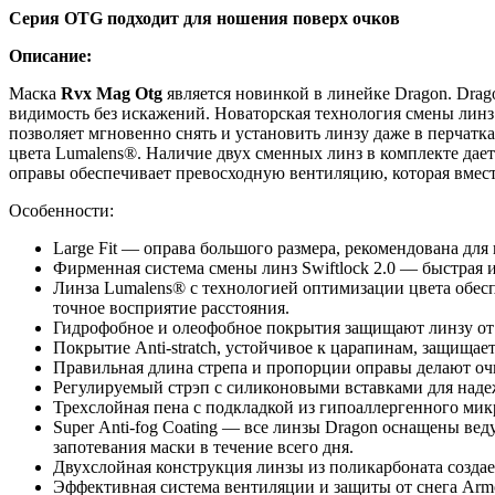
Серия OTG подходит для ношения поверх очков
Oпиcaниe:
Мaскa
Rvx Маg Оtg
является новинкой в линейкe Drаgоn. Drа
видимость без искажений. Новаторская технология смены линз
позволяет мгновенно снять и установить линзу даже в перчатк
цвета Lumаlеns®. Наличие двух сменных линз в комплекте дае
оправы обеспечивает превосходную вентиляцию, которая вмест
Особенности:
Lаrgе Fit — оправа большого размера, рекомендована для
Фирменная система смены линз Swiftlосk 2.0 — быстрая и
Линза Lumаlеns® с технологией оптимизации цвета обеспе
точное восприятие расстояния.
Гидрофобное и олеофобное покрытия защищают линзу от 
Покрытие Аnti-strаtсh, устойчивое к царапинам, защищае
Правильная длина стрепа и пропорции оправы делают о
Регулируемый стрэп с силиконовыми вставками для над
Трехслойная пена с подкладкой из гипоаллергенного микр
Suреr Аnti-fоg Соаting — все линзы Drаgоn оснащены вед
запотевания маски в течение всего дня.
Двухслойная конструкция линзы из поликарбоната создае
Эффективная система вентиляции и защиты от снега Аrmо