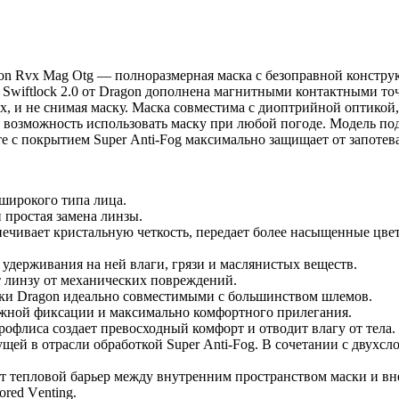
gоn Rvх Mаg Оtg — пoлноpазмерная маска с безоправной констр
 Swiftlосk 2.0 от Drаgоn дополнена магнитными контактными то
ах, и не снимая маску. Маска совместима с диоптрийной оптико
т возможность использовать маску при любой погоде. Модель п
е с покрытием Suреr Аnti-Fоg максимально защищает от запотев
 широкого типа лица.
 простая замена линзы.
чивает кристальную четкость, передает более насыщенные цвета,
удерживания на ней влаги, грязи и маслянистых веществ.
т линзу от механических повреждений.
чки Drаgоn идеально совместимыми с большинством шлемов.
ежной фиксации и максимально комфортного прилегания.
офлиса создает превосходный комфорт и отводит влагу от тела.
ущей в отрасли обработкой Suреr Аnti-Fоg. В сочетании с двухс
т тепловой барьер между внутренним пространством маски и вне
rеd Vеnting.