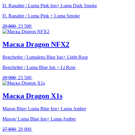
D. Ranalter / Luma Pink Ion+ Luma Dark Smoke
D. Ranalter / Luma Pink + Luma Smoke
Первоначальная
Текущая
29 800
23 500
цена
цена:
составляла
23
29
500 .
Маска Dragon NFX2
800 .
Benchetler / Lumalens Blue Ion+ Light Rose
Benchetler / Luma Blue Ion + Lt Rose
Первоначальная
Текущая
29 900
23 500
цена
цена:
составляла
23
29
500 .
Маска Dragon X1s
900 .
Mason Blue/ Luma Blue Ion+ Luma Amber
Mason/ Luma Blue Ion+ Luma Amber
Первоначальная
Текущая
27 890
20 000
цена
цена: