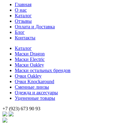
Главная
составляла
20
О нас
27
000 .
Каталог
890 .
Отзывы
Оплата и Доставка
Блог
Контакты
Каталог
Маски Dragon
Маски Electric
Маски Oakley
Маски остальных брендов
Очки Oakley
Очки Knockaround
Сменные линзы
Одежда и аксесуары
Уцененные товары
+7 (923) 673 90 93
Брендовые очки и маски по доступной цене [onsub] в [incity-p][