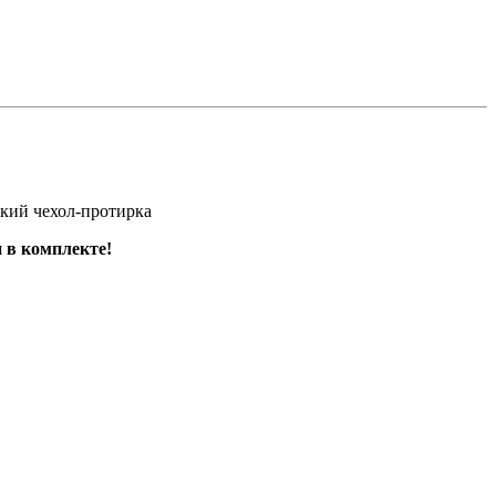
кий чехол-протирка
 в кoмплeкте!