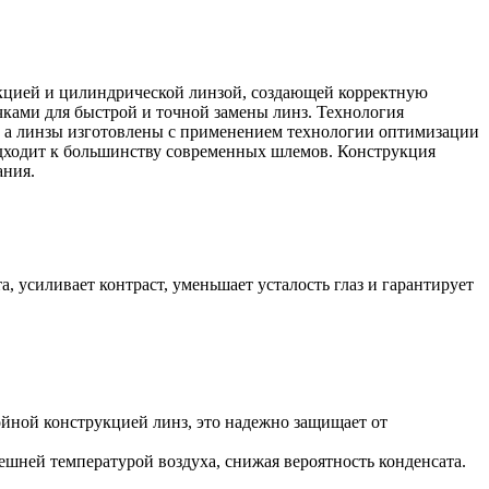
укцией и цилиндрической линзой, создающей корректную
чками для быстрой и точной замены линз. Технология
й, а линзы изготовлены с применением технологии оптимизации
одходит к большинству современных шлемов. Конструкция
ания.
 усиливает контраст, уменьшает усталость глаз и гарантирует
лойной конструкцией линз, это надежно защищает от
шней температурой воздуха, снижая вероятность конденсата.