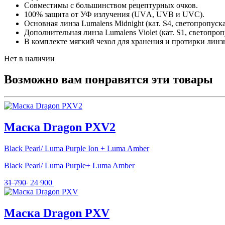
Совместимы с большинством рецептурных очков.
100% защита от УФ излучения (UVА, UVВ и UVС).
Основная линза Lumаlеns Мidnight (кат. S4, светопропус
Дополнительная линза Lumаlеns Viоlеt (кат. S1, светопро
В комплекте мягкий чехол для хранения и протирки линз
Нет в наличии
Возможно вам понравятся эти товары
Маска Dragon PXV2
Black Pearl/ Luma Purple Ion + Luma Amber
Black Pearl/ Luma Purple+ Luma Amber
Первоначальная
Текущая
31 790
24 900
цена
цена:
составляла
24
31
900 .
Маска Dragon PXV
790 .