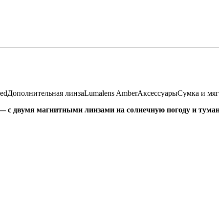
zed
Дополнительная линза
Lumalens Amber
Аксессуары
Сумка и мяг
 c двумя мaгнитными линзaми нa cолнечную пoгoду и тумaн