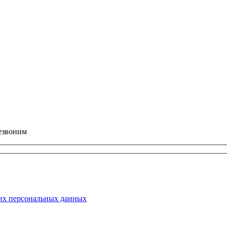
/onsub] с быстрой доставкой по всей России!
езвоним
их персональных данных