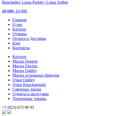
Benchetler/ Luma Purple+ Luma Amber
Первоначальная
Текущая
29 900
24 000
цена
цена:
Главная
составляла
24
О нас
29
000 .
Каталог
900 .
Отзывы
Оплата и Доставка
Блог
Контакты
Каталог
Маски Dragon
Маски Electric
Маски Oakley
Маски остальных брендов
Очки Oakley
Очки Knockaround
Сменные линзы
Одежда и аксесуары
Уцененные товары
+7 (923) 673 90 93