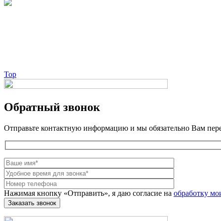
Брендовые очки и маски по доступной цене [onsub] в [incity-p][
Веб-студия LAIKA
Top
Обратный звонок
Отправьте контактную информацию и мы обязательно Вам пер
Нажимая кнопку «Отправить», я даю согласие на
обработку мо