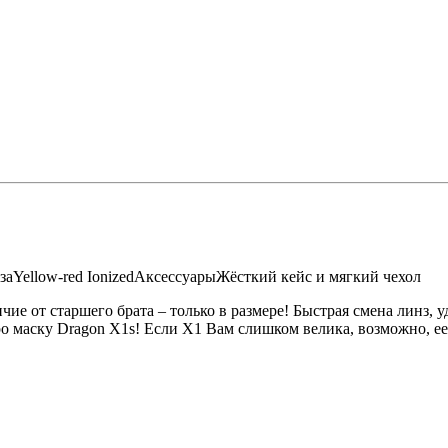
за
Yellow-red Ionized
Аксессуары
Жёсткий кейс и мягкий чехол
ие от старшего брата – только в размере! Быстрая смена линз, 
ро маску Dragon X1s! Если Х1 Вам слишком велика, возможно, ее