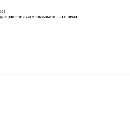
иса
дотвращения соскальзывания со шлема