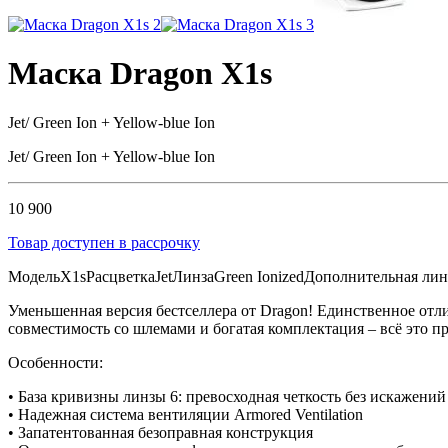
Маска Dragon X1s
Jet/ Green Ion + Yellow-blue Ion
Jet/ Green Ion + Yellow-blue Ion
10 900
Товар доступен в рассрочку
Модель
X1s
Расцветка
Jet
Линза
Green Ionized
Дополнительная лин
Уменьшенная версия бестселлера от Dragon! Единственное отлич
совместимость со шлемами и богатая комплектация – всё это п
Особенности:
• База кривизны линзы 6: превосходная четкость без искажений
• Надежная система вентиляции Armored Ventilation
• Запатентованная безоправная конструкция