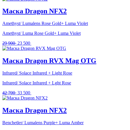
составляла
24
31
900 .
Маска Dragon NFX2
790 .
Amethyst/ Lumalens Rose Gold+ Luma Violet
Amethyst/ Luma Rose Gold+ Luma Violet
Первоначальная
Текущая
29 900
23 500
цена
цена:
составляла
23
29
500 .
Маска Dragon RVX Mag OTG
900 .
Infrared/ Solace Infrared + Light Rose
Infrared/ Solace Infrared + Lght Rose
Первоначальная
Текущая
42 700
33 500
цена
цена:
составляла
33
42
500 .
Маска Dragon NFX2
700 .
Benchetler/ Lumalens Purple+ Luma Amber