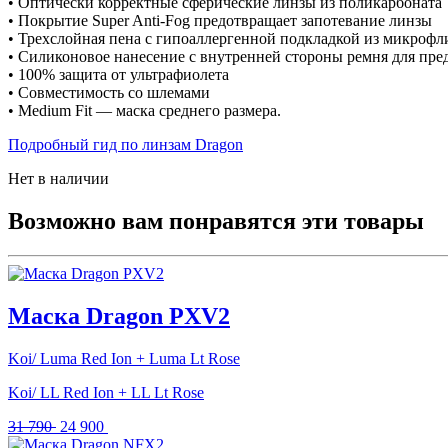
• Оптически корректные сферические линзы из поликарбоната
• Покрытие Super Anti-Fog предотвращает запотевание линзы
• Трехслойная пена с гипоаллергенной подкладкой из микрофл
• Силиконовое нанесение с внутренней стороны ремня для пре
• 100% защита от ультрафиолета
• Совместимость со шлемами
• Medium Fit — маска среднего размера.
Подробный гид по линзам Dragon
Нет в наличии
Возможно вам понравятся эти товары
Маска Dragon PXV2
Koi/ Luma Red Ion + Luma Lt Rose
Koi/ LL Red Ion + LL Lt Rose
Первоначальная
Текущая
31 790
24 900
цена
цена: