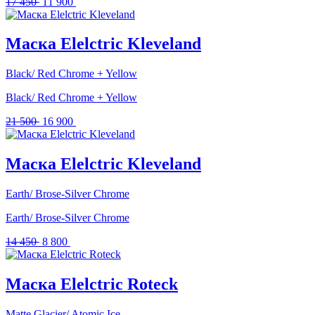
Первоначальная
Текущая
17 450
11 900
цена
цена:
составляла
11
17
900 .
Маска Elelctric Kleveland
450 .
Black/ Red Chrome + Yellow
Black/ Red Chrome + Yellow
Первоначальная
Текущая
21 500
16 900
цена
цена:
составляла
16
21
900 .
Маска Elelctric Kleveland
500 .
Earth/ Brose-Silver Chrome
Earth/ Brose-Silver Chrome
Первоначальная
Текущая
14 450
8 800
цена
цена:
составляла
8
14
800 .
Маска Elelctric Roteck
450 .
Matte Glacier/ Atomic Ice