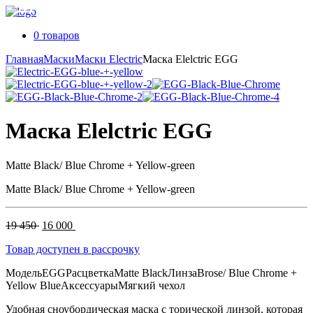
0 товаров
Главная
Маски
Маски Electric
Маска Elelctric EGG
Маска Elelctric EGG
Matte Black/ Blue Chrome + Yellow-green
Matte Black/ Blue Chrome + Yellow-green
Первоначальная
Текущая
19 450
16 000
цена
цена:
Товар доступен в рассрочку
составляла
16
19
000 .
Модель
EGG
Расцветка
Matte Black
Линза
Brose/ Blue Chrome +
450 .
Yellow Blue
Аксессуары
Мягкий чехол
Удобная сноубордическая маска с торической линзой, которая