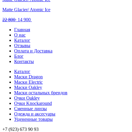
Matte Glacier/ Atomic Ice
Первоначальная
Текущая
22 800
14 900
цена
цена:
Главная
составляла
14
О нас
22
900 .
Каталог
800 .
Отзывы
Оплата и Доставка
Блог
Контакты
Каталог
Маски Dragon
Маски Electric
Маски Oakley
Маски остальных брендов
Очки Oakley
Очки Knockaround
Сменные линзы
Одежда и аксесуары
Уцененные товары
+7 (923) 673 90 93