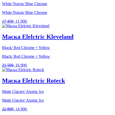
White Nuron/ Blue Chrome
White Nuron/ Blue Chrome
Первоначальная
Текущая
17 450
11 900
цена
цена:
составляла
11
17
900 .
Маска Elelctric Kleveland
450 .
Black/ Red Chrome + Yellow
Black/ Red Chrome + Yellow
Первоначальная
Текущая
21 500
16 900
цена
цена:
составляла
16
21
900 .
Маска Elelctric Roteck
500 .
Matte Glacier/ Atomic Ice
Matte Glacier/ Atomic Ice
Первоначальная
Текущая
22 800
14 900
цена
цена: