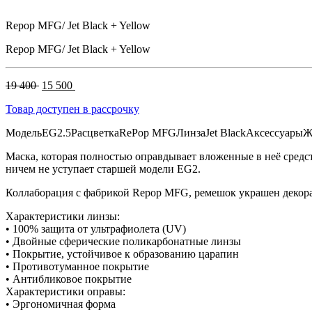
Repop MFG/ Jet Black + Yellow
Repop MFG/ Jet Black + Yellow
Первоначальная
Текущая
19 400
15 500
цена
цена:
Товар доступен в рассрочку
составляла
15
19
500 .
Модель
EG2.5
Расцветка
RePop MFG
Линза
Jet Black
Аксессуары
Ж
400 .
Маска, которая полностью оправдывает вложенные в неё средс
ничем не уступает старшей модели EG2.
Коллаборация с фабрикой Repop MFG, ремешок украшен де
Характеристики линзы:
• 100% защита от ультрафиолета (UV)
• Двойные сферические поликарбонатные линзы
• Покрытие, устойчивое к образованию царапин
• Противотуманное покрытие
• Антибликовое покрытие
Характеристики оправы:
• Эргономичная форма