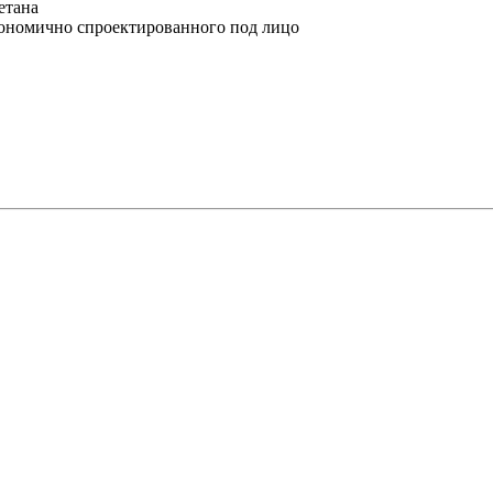
етана
ргономично спроектированного под лицо