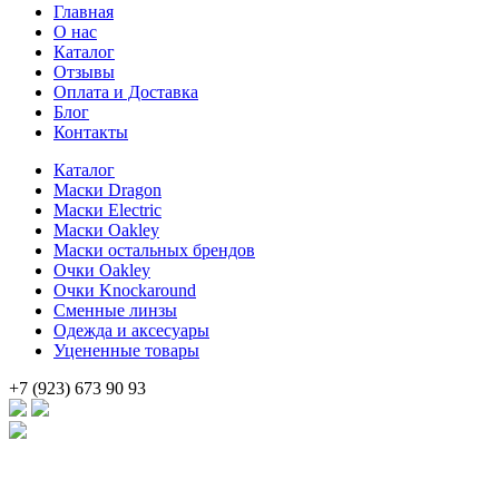
Главная
составляла
14
О нас
22
900 .
Каталог
800 .
Отзывы
Оплата и Доставка
Блог
Контакты
Каталог
Маски Dragon
Маски Electric
Маски Oakley
Маски остальных брендов
Очки Oakley
Очки Knockaround
Сменные линзы
Одежда и аксесуары
Уцененные товары
+7 (923) 673 90 93
Брендовые очки и маски по доступной цене [onsub] в [incity-p][