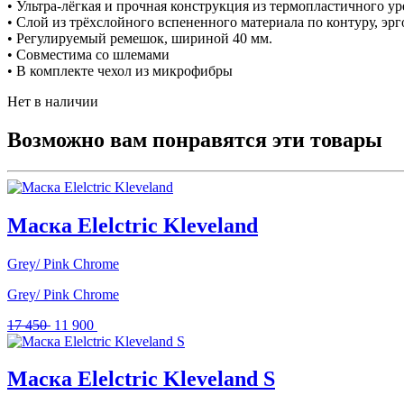
• Ультра-лёгкая и прочная конструкция из термопластичного ур
• Слой из трёхслойного вспененного материала по контуру, э
• Регулируемый ремешок, шириной 40 мм.
• Совместима со шлемами
• В комплекте чехол из микрофибры
Нет в наличии
Возможно вам понравятся эти товары
Маска Elelctric Kleveland
Grey/ Pink Chrome
Grey/ Pink Chrome
Первоначальная
Текущая
17 450
11 900
цена
цена:
составляла
11
17
900 .
Маска Elelctric Kleveland S
450 .