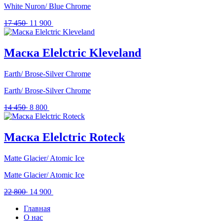
White Nuron/ Blue Chrome
Первоначальная
Текущая
17 450
11 900
цена
цена:
составляла
11
17
900 .
Маска Elelctric Kleveland
450 .
Earth/ Brose-Silver Chrome
Earth/ Brose-Silver Chrome
Первоначальная
Текущая
14 450
8 800
цена
цена:
составляла
8
14
800 .
Маска Elelctric Roteck
450 .
Matte Glacier/ Atomic Ice
Matte Glacier/ Atomic Ice
Первоначальная
Текущая
22 800
14 900
цена
цена:
Главная
составляла
14
О нас
22
900 .