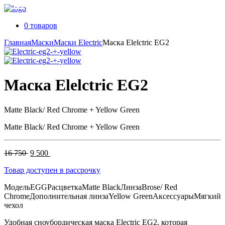
0 товаров
Главная
Маски
Маски Electric
Маска Elelctric EG2
Маска Elelctric EG2
Matte Black/ Red Chrome + Yellow Green
Matte Black/ Red Chrome + Yellow Green
Первоначальная
Текущая
16 750
9 500
цена
цена:
Товар доступен в рассрочку
составляла
9
16
500 .
Модель
EGG
Расцветка
Matte Black
Линза
Brose/ Red
750 .
Chrome
Дополнительная линза
Yellow Green
Аксессуары
Мягкий
чехол
Удобная сноубордическая маска Electric EG2, которая