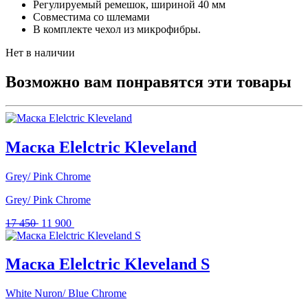
Регулируемый ремешок, шириной 40 мм
Совместима со шлемами
В комплекте чехол из микрофибры.
Нет в наличии
Возможно вам понравятся эти товары
Маска Elelctric Kleveland
Grey/ Pink Chrome
Grey/ Pink Chrome
Первоначальная
Текущая
17 450
11 900
цена
цена:
составляла
11
17
900 .
Маска Elelctric Kleveland S
450 .
White Nuron/ Blue Chrome