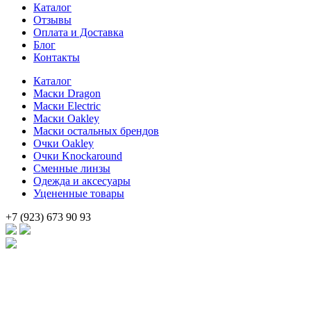
Каталог
800 .
Отзывы
Оплата и Доставка
Блог
Контакты
Каталог
Маски Dragon
Маски Electric
Маски Oakley
Маски остальных брендов
Очки Oakley
Очки Knockaround
Сменные линзы
Одежда и аксесуары
Уцененные товары
+7 (923) 673 90 93
Брендовые очки и маски по доступной цене [onsub] в [incity-p]
[/onsub] с быстрой доставкой по всей России!