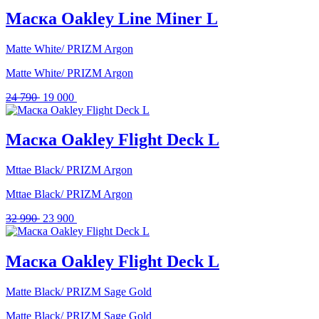
Маска Oakley Line Miner L
Matte White/ PRIZM Argon
Matte White/ PRIZM Argon
Первоначальная
Текущая
24 790
19 000
цена
цена:
составляла
19
24
000 .
Маска Oakley Flight Deck L
790 .
Mttae Black/ PRIZM Argon
Mttae Black/ PRIZM Argon
Первоначальная
Текущая
32 990
23 900
цена
цена:
составляла
23
32
900 .
Маска Oakley Flight Deck L
990 .
Matte Black/ PRIZM Sage Gold
Matte Black/ PRIZM Sage Gold