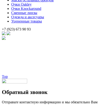
Маски остальных брендов
Очки Oakley
Очки Knockaround
Сменные линзы
Одежда и аксесуары
Уцененные товары
+7 (923) 673 90 93
Брендовые очки и маски по доступной цене [onsub] в [incity-p]
[/onsub] с быстрой доставкой по всей России!
Веб-студия LAIKA
Top
Обратный звонок
Отправьте контактную информацию и мы обязательно Вам