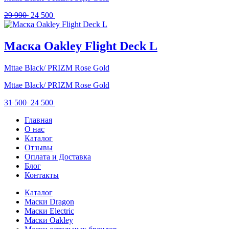
Первоначальная
Текущая
29 990
24 500
цена
цена:
составляла
24
29
500 .
Маска Oakley Flight Deck L
990 .
Mttae Black/ PRIZM Rose Gold
Mttae Black/ PRIZM Rose Gold
Первоначальная
Текущая
31 500
24 500
цена
цена:
Главная
составляла
24
О нас
31
500 .
Каталог
500 .
Отзывы
Оплата и Доставка
Блог
Контакты
Каталог
Маски Dragon
Маски Electric
Маски Oakley