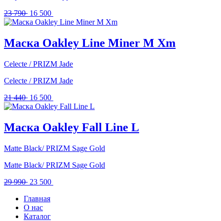
Первоначальная
Текущая
23 790
16 500
цена
цена:
составляла
16
23
500 .
Маска Oakley Line Miner M Xm
790 .
Celecte / PRIZM Jade
Celecte / PRIZM Jade
Первоначальная
Текущая
21 440
16 500
цена
цена:
составляла
16
21
500 .
Маска Oakley Fall Line L
440 .
Matte Black/ PRIZM Sage Gold
Matte Black/ PRIZM Sage Gold
Первоначальная
Текущая
29 990
23 500
цена
цена:
Главная
составляла
23
О нас
29
500 .
Каталог
990 .