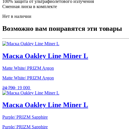
100% защита от ультрафиолетового излучения
Сменная линза в комплекте
Нет в наличии
Возможно вам понравятся эти товары
Маска Oakley Line Miner L
Matte White/ PRIZM Argon
Matte White/ PRIZM Argon
Первоначальная
Текущая
24 790
19 000
цена
цена:
составляла
19
24
000 .
Маска Oakley Line Miner L
790 .
Purple/ PRIZM Sapphire
Purple/ PRIZM Sapphire