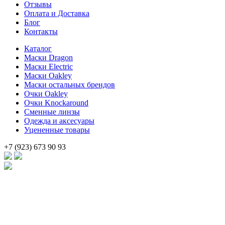
Отзывы
Оплата и Доставка
Блог
Контакты
Каталог
Маски Dragon
Маски Electric
Маски Oakley
Маски остальных брендов
Очки Oakley
Очки Knockaround
Сменные линзы
Одежда и аксесуары
Уцененные товары
+7 (923) 673 90 93
Брендовые очки и маски по доступной цене [onsub] в [incity-p][
Веб-студия LAIKA