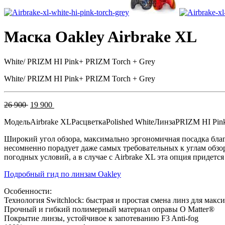
Маска Oakley Airbrake XL
White/ PRIZM HI Pink+ PRIZM Torch + Grey
White/ PRIZM HI Pink+ PRIZM Torch + Grey
Первоначальная
Текущая
26 900
19 900
цена
цена:
Модель
Airbrake XL
Расцветка
Polished White
Линза
PRIZM HI Pin
составляла
19
26
900 .
Широкий угол обзора, максимально эргономичная посадка благ
900 .
несомненно порадует даже самых требовательных к углам обзор
погодных условий, а в случае с Airbrake XL эта опция придется
Подробный гид по линзам Oakley
Особенности:
Технология Switchlock: быстрая и простая смена линз для ма
Прочный и гибкий полимерный материал оправы O Matter®
Покрытие линзы, устойчивое к запотеванию F3 Anti-fog