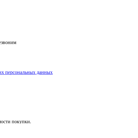
езвоним
их персональных данных
мости покупки.
сле чего мы отправляем ваш заказ!