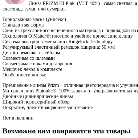
Линза PRIZM HI Pink (VLT 40%)- самая светлая, а 
снегопад, туман или сумерки.
Горнолыжная маска (унисекс)
Стандартная форма
Слой из трёхслойного вспененного материала с подкладкой из 
Технология O Matter®: плотное и удобное прилегание к лицу
Система быстрой замены линз Ridgelock Technology
Регулируемый эластичный ремешок (ширина: 50 мм)
Дизайн ремешка с лейблом
Совместима со шлемами
Совместима с очками для зрения
Мешочек-чехол в комплекте
Особенности линзы:
Премиальные линзы Prizm – отличная цветопередача и улучше
Материал линз Plutonite®: 100% защита от ультрафиолетовых л
Двойные цилиндрические линзы
Широкий периферийный обзор
Покрытие, предотвращающее запотевание
Нет в наличии
Возможно вам понравятся эти товары