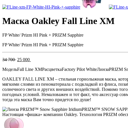
Маска Oakley Fall Line XM
FP White/ Prizm HI Pink + PRIZM Sapphire
FP White/ Prizm HI Pink + PRIZM Sapphire
Первоначальная
Текущая
34 700
25 000
цена
цена:
Модель
Fall Line XM
Расцветка
Factory Pilot White
Линза
PRIZM Sn
составляла
25
34
000 .
OAKLEY FALL LINE XM – стильная горнолыжная маска, которая
700 .
мягкими слоями из пеноматериала с подкладкой из флиса, поза
солнечного света и других внешних воздействий. Помимо того
погодных условий. Немаловажен и тот факт, что аксессуар совм
тогда эта маска Вам точно придется по душе!
PRIZM™ SNOW SAPP
Настоящая «фишка» компании Oakley. Технология PRIZM обесп