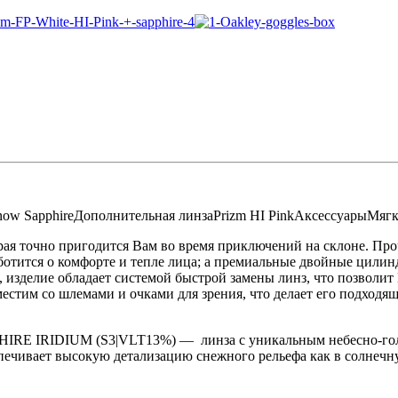
ow Sapphire
Дополнительная линза
Prizm HI Pink
Аксессуары
Мягк
 точно пригодится Вам во время приключений на склоне. Проч
ботится о комфорте и тепле лица; а премиальные двойные цилин
, изделие обладает системой быстрой замены линз, что позволи
естим со шлемами и очками для зрения, что делает его подходящ
HIRE IRIDIUM
(S3|VLT13%) — линза с уникальным небесно-голу
ечивает высокую детализацию снежного рельефа как в солнечну