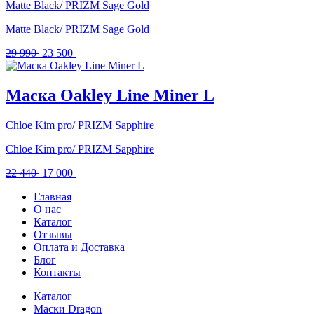
Matte Black/ PRIZM Sage Gold
Matte Black/ PRIZM Sage Gold
Первоначальная
Текущая
29 990
23 500
цена
цена:
составляла
23
29
500 .
Маска Oakley Line Miner L
990 .
Chloe Kim pro/ PRIZM Sapphire
Chloe Kim pro/ PRIZM Sapphire
Первоначальная
Текущая
22 440
17 000
цена
цена:
Главная
составляла
17
О нас
22
000 .
Каталог
440 .
Отзывы
Оплата и Доставка
Блог
Контакты
Каталог
Маски Dragon