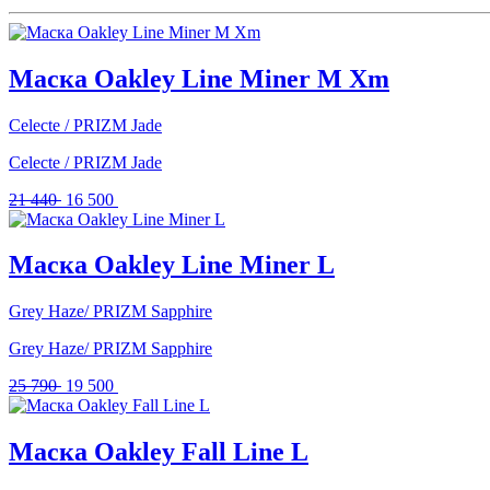
Маска Oakley Line Miner M Xm
Celecte / PRIZM Jade
Celecte / PRIZM Jade
Первоначальная
Текущая
21 440
16 500
цена
цена:
составляла
16
21
500 .
Маска Oakley Line Miner L
440 .
Grey Haze/ PRIZM Sapphire
Grey Haze/ PRIZM Sapphire
Первоначальная
Текущая
25 790
19 500
цена
цена:
составляла
19
25
500 .
Маска Oakley Fall Line L
790 .