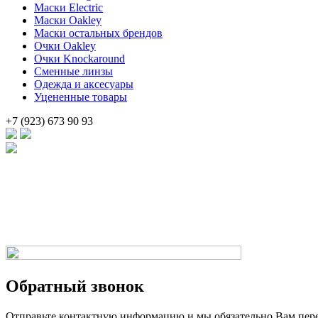
Маски Electric
Маски Oakley
Маски остальных брендов
Очки Oakley
Очки Knockaround
Сменные линзы
Одежда и аксесуары
Уцененные товары
+7 (923) 673 90 93
Брендовые очки и маски по доступной цене [onsub] в [incity-p][
Веб-студия LAIKA
Обратный звонок
Отправьте контактную информацию и мы обязательно Вам пер