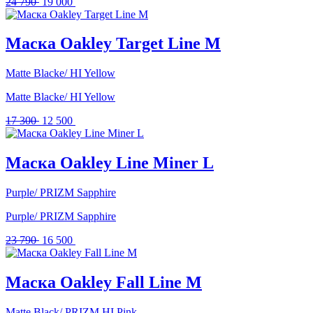
Первоначальная
Текущая
24 790
19 000
цена
цена:
составляла
19
24
000 .
Маска Oakley Target Line M
790 .
Matte Blacke/ HI Yellow
Matte Blacke/ HI Yellow
Первоначальная
Текущая
17 300
12 500
цена
цена:
составляла
12
17
500 .
Маска Oakley Line Miner L
300 .
Purple/ PRIZM Sapphire
Purple/ PRIZM Sapphire
Первоначальная
Текущая
23 790
16 500
цена
цена:
составляла
16
23
500 .
Маска Oakley Fall Line M
790 .
Matte Black/ PRIZM HI Pink