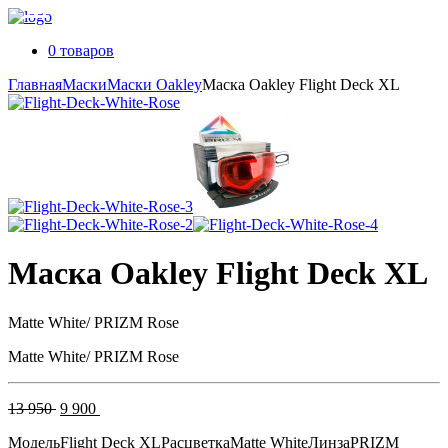
0 товаров
Главная
Маски
Маски Oakley
Маска Oakley Flight Deck XL
Маска Oakley Flight Deck XL
Matte White/ PRIZM Rose
Matte White/ PRIZM Rose
Первоначальная
Текущая
13 950
9 900
цена
цена:
Модель
Flight Deck XL
Расцветка
Matte White
Линза
PRIZM
составляла
9