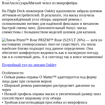
Rose
Аксессуары
Мягкий чехол из микрофибры
13
900 .
950 .
На Flight Deck инженеров Oakley вдохновили забрала шлемов
лётчиков-истребителей. В результате, эта маска получила
непревзойдённый угол обзора, широкий ремень с
силиконовыми нитями для надёжной фиксации и механизм
быстрой смены линз. Дополнительный бонус: маска
совместима с большинством моделей шлемов для катания.
PRIZM™ Rose (S2|VLT 26%) — хотя по
настоящему универсальных линз не существует, эта линза
наиболее близко подходит под данное определение. Она
обеспечит комфортную видимость как в пасмурную погоду,
так и в солнечный день. А в снегопад так и вовсе незаменима!
Подробный гид по линзам Oakley
Особенности:
• Гибкая рамка оправы O Matter™ адаптируется под форму
лица даже при сильном морозе
• Широкий ремень равномерно распределяет давление на
череп
• Низкий профиль оправы маски и увеличенный размер линз
способствуют широкому углу обзора
• Тройная влагоотводящая прослойка из микрофлиса