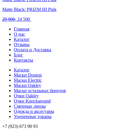
Matte Black/ PRIZM HI Pink
Первоначальная
Текущая
29 900
24 500
цена
цена:
Главная
составляла
24
О нас
29
500 .
Каталог
900 .
Отзывы
Оплата и Доставка
Блог
Контакты
Каталог
Маски Dragon
Маски Electric
Маски Oakley
Маски остальных брендов
Очки Oakley
Очки Knockaround
Сменные линзы
Одежда и аксесуары
Уцененные товары
+7 (923) 673 90 93