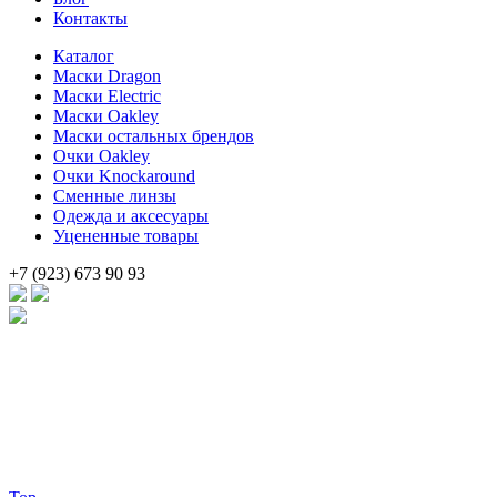
Контакты
Каталог
Маски Dragon
Маски Electric
Маски Oakley
Маски остальных брендов
Очки Oakley
Очки Knockaround
Сменные линзы
Одежда и аксесуары
Уцененные товары
+7 (923) 673 90 93
Брендовые очки и маски по доступной цене [onsub] в [incity-p]
[/onsub] с быстрой доставкой по всей России!
Веб-студия LAIKA