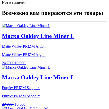
Нет в наличии
Возможно вам понравятся эти товары
Маска Oakley Line Miner L
Matte White/ PRIZM Argon
Matte White/ PRIZM Argon
Первоначальная
Текущая
24 790
19 000
цена
цена:
составляла
19
24
000 .
Маска Oakley Line Miner L
790 .
Purple/ PRIZM Sapphire
Purple/ PRIZM Sapphire
Первоначальная
Текущая
23 790
16 500
цена
цена: