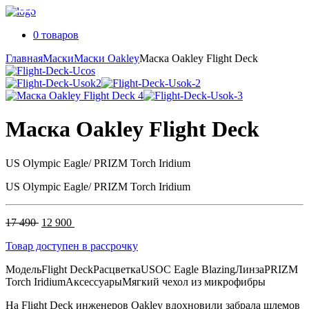
0 товаров
Главная
Маски
Маски Oakley
Маска Oakley Flight Deck
Маска Oakley Flight Deck
US Olympic Eagle/ PRIZM Torch Iridium
US Olympic Eagle/ PRIZM Torch Iridium
Первоначальная
Текущая
17 490
12 900
цена
цена:
Товар доступен в рассрочку
составляла
12
17
900 .
Модель
Flight Deck
Расцветка
USOC Eagle Blazing
Линза
PRIZM
490 .
Torch Iridium
Аксессуары
Мягкий чехол из микрофибры
На Flight Deck инженеров Oakley вдохновили забрала шлемов