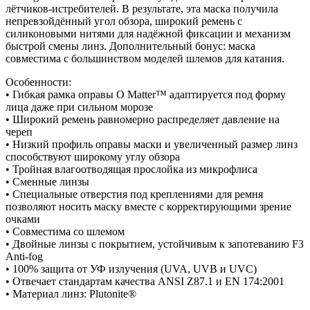
лётчиков-истребителей. В результате, эта маска получила
непревзойдённый угол обзора, широкий ремень с
силиконовыми нитями для надёжной фиксации и механизм
быстрой смены линз. Дополнительный бонус: маска
совместима с большинством моделей шлемов для катания.
Особенности:
• Гибкая рамка оправы O Matter™ адаптируется под форму
лица даже при сильном морозе
• Широкий ремень равномерно распределяет давление на
череп
• Низкий профиль оправы маски и увеличенный размер линз
способствуют широкому углу обзора
• Тройная влагоотводящая прослойка из микрофлиса
• Сменные линзы
• Специальные отверстия под креплениями для ремня
позволяют носить маску вместе с корректирующими зрение
очками
• Совместима со шлемом
• Двойные линзы с покрытием, устойчивым к запотеванию F3
Anti-fog
• 100% защита от УФ излучения (UVA, UVB и UVC)
• Отвечает стандартам качества ANSI Z87.1 и EN 174:2001
• Материал линз: Plutonite®