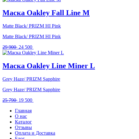
составляла
16
23
500 .
Маска Oakley Fall Line M
790 .
Matte Black/ PRIZM HI Pink
Matte Black/ PRIZM HI Pink
Первоначальная
Текущая
29 900
24 500
цена
цена:
составляла
24
29
500 .
Маска Oakley Line Miner L
900 .
Grey Haze/ PRIZM Sapphire
Grey Haze/ PRIZM Sapphire
Первоначальная
Текущая
25 790
19 500
цена
цена:
Главная
составляла
19
О нас
25
500 .
Каталог
790 .
Отзывы
Оплата и Доставка
Блог