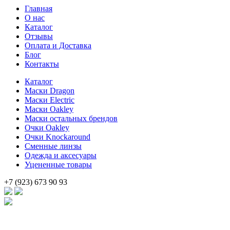
Главная
составляла
19
О нас
24
000 .
Каталог
790 .
Отзывы
Оплата и Доставка
Блог
Контакты
Каталог
Маски Dragon
Маски Electric
Маски Oakley
Маски остальных брендов
Очки Oakley
Очки Knockaround
Сменные линзы
Одежда и аксесуары
Уцененные товары
+7 (923) 673 90 93
Брендовые очки и маски по доступной цене [onsub] в [incity-p][