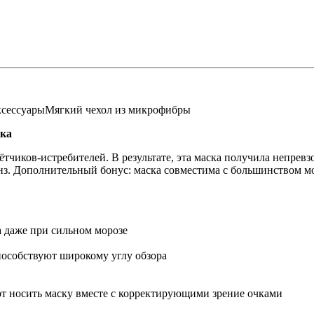
сессуары
Мягкий чехол из микрофибры
ска
ётчиков-истребителей. В результате, эта маска получила непре
з. Дополнительный бонус: маска совместима с большинством мо
а даже при сильном морозе
пособствуют широкому углу обзора
ют носить маску вместе с корректирующими зрение очками