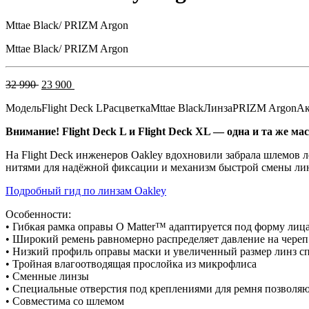
Mttae Black/ PRIZM Argon
Mttae Black/ PRIZM Argon
Первоначальная
Текущая
32 990
23 900
цена
цена:
Модель
Flight Deck L
Расцветка
Mttae Black
Линза
PRIZM Argon
Ак
составляла
23
32
900 .
Внимание! Flight Deck L и Flight Deck XL — одна и та же ма
990 .
На Flight Deck инженеров Oakley вдохновили забрала шлемов л
нитями для надёжной фиксации и механизм быстрой смены лин
Подробный гид по линзам Oakley
Особенности:
• Гибкая рамка оправы O Matter™ адаптируется под форму лиц
• Широкий ремень равномерно распределяет давление на череп
• Низкий профиль оправы маски и увеличенный размер линз с
• Тройная влагоотводящая прослойка из микрофлиса
• Сменные линзы
• Специальные отверстия под креплениями для ремня позволя
• Совместима со шлемом