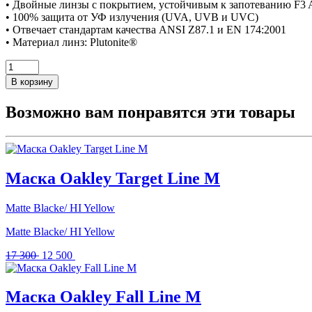
• Двойные линзы с покрытием, устойчивым к запотеванию F3 A
• 100% защита от УФ излучения (UVA, UVB и UVC)
• Отвечает стандартам качества ANSI Z87.1 и EN 174:2001
• Материал линз: Plutonite®
В корзину
Возможно вам понравятся эти товары
Маска Oakley Target Line M
Matte Blacke/ HI Yellow
Matte Blacke/ HI Yellow
Первоначальная
Текущая
17 300
12 500
цена
цена:
составляла
12
17
500 .
Маска Oakley Fall Line M
300 .