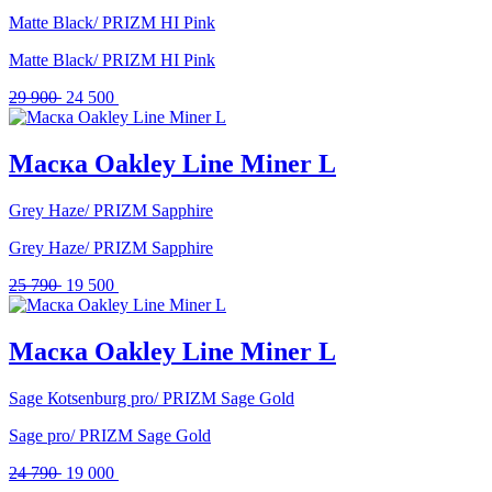
Matte Black/ PRIZM HI Pink
Matte Black/ PRIZM HI Pink
Первоначальная
Текущая
29 900
24 500
цена
цена:
составляла
24
29
500 .
Маска Oakley Line Miner L
900 .
Grey Haze/ PRIZM Sapphire
Grey Haze/ PRIZM Sapphire
Первоначальная
Текущая
25 790
19 500
цена
цена:
составляла
19
25
500 .
Маска Oakley Line Miner L
790 .
Sаgе Коtsеnburg pro/ PRIZM Sage Gold
Sаgе pro/ PRIZM Sage Gold
Первоначальная
Текущая
24 790
19 000
цена
цена: