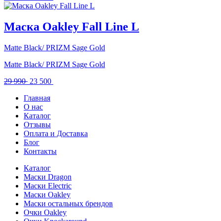
цена
цена:
составляла
19
24
000 .
Маска Oakley Fall Line L
790 .
Matte Black/ PRIZM Sage Gold
Matte Black/ PRIZM Sage Gold
Первоначальная
Текущая
29 990
23 500
цена
цена:
Главная
составляла
23
О нас
29
500 .
Каталог
990 .
Отзывы
Оплата и Доставка
Блог
Контакты
Каталог
Маски Dragon
Маски Electric
Маски Oakley
Маски остальных брендов
Очки Oakley