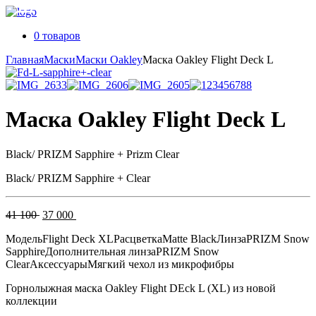
0 товаров
Главная
Маски
Маски Oakley
Маска Oakley Flight Deck L
Маска Oakley Flight Deck L
Black/ PRIZM Sapphire + Prizm Clear
Black/ PRIZM Sapphire + Clear
Первоначальная
Текущая
41 100
37 000
цена
цена:
Модель
Flight Deck XL
Расцветка
Matte Black
Линза
PRIZM Snow
составляла
37
Sapphire
Дополнительная линза
PRIZM Snow
41
000 .
Clear
Аксессуары
Мягкий чехол из микрофибры
100 .
Горнолыжная маска Oakley Flight DEck L (XL) из новой
коллекции