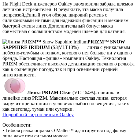
На Flight Deck инженеров Oakley вдохновили забрала шлемов
лётчиков-истребителей. В результате, эта маска получила
непревзойдённый угол обзора, широкий ремень с
силиконовыми нитями для надёжной фиксации и механизм
быстрой смены линз. Дополнительный бонус: маска
совместима с большинством моделей шлемов для катания.
PRIZM™ SNOW
SAPPHIRE IRIDIUM
(S3|VLT13%) — линза с уникальным
небесно-голубым оттенком, которого нет больше ни у одного
бренда. Настоящая «фишка» компании Oakley. Технология
PRIZM обеспечивает высокую детализацию снежного рельефа
как в солнечную погоду, так и при освещении средней
интенсивности.
Линза PRIZM Clear
(VLT 64%)- новинка в
линейке линз PRIZM. Максимально светлая линза, которая
выручит при катании в условиях слабого освещения , таких
как снегопад, туман или сумерки.
Подробный гид по линзам Oakley
Особенности:
• Гибкая рамка оправы O Matter™ адаптируется под форму
лица даже при сильном морозе