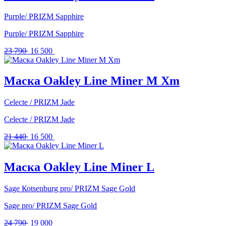
Purple/ PRIZM Sapphire
Purple/ PRIZM Sapphire
Первоначальная
Текущая
23 790
16 500
цена
цена:
составляла
16
23
500 .
Маска Oakley Line Miner M Xm
790 .
Celecte / PRIZM Jade
Celecte / PRIZM Jade
Первоначальная
Текущая
21 440
16 500
цена
цена:
составляла
16
21
500 .
Маска Oakley Line Miner L
440 .
Sаgе Коtsеnburg pro/ PRIZM Sage Gold
Sаgе pro/ PRIZM Sage Gold
Первоначальная
Текущая
24 790
19 000