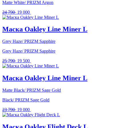
Matte White/ PRIZM Argon
Первоначальная
Текущая
24 790
19 000
цена
цена:
составляла
19
24
000 .
Маска Oakley Line Miner L
790 .
Grey Haze/ PRIZM Sapphire
Grey Haze/ PRIZM Sapphire
Первоначальная
Текущая
25 790
19 500
цена
цена:
составляла
19
25
500 .
Маска Oakley Line Miner L
790 .
Matte Black/ PRIZM Sage Gold
Black/ PRIZM Sage Gold
Первоначальная
Текущая
23 790
19 000
цена
цена:
составляла
19
23
000 .
Маска Oakley Flight Deck L