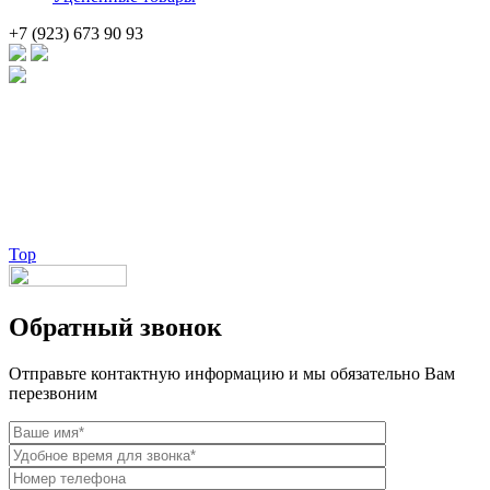
+7 (923) 673 90 93
Брендовые очки и маски по доступной цене [onsub] в [incity-p]
[/onsub] с быстрой доставкой по всей России!
Веб-студия LAIKA
Top
Обратный звонок
Отправьте контактную информацию и мы обязательно Вам
перезвоним