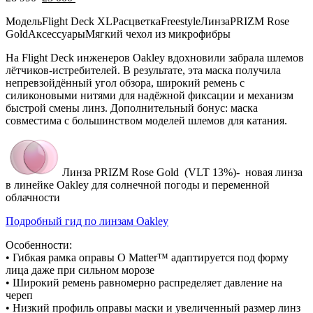
цена
цена:
Модель
Flight Deck XL
Расцветка
Freestyle
Линза
PRIZM Rose
составляла
23
Gold
Аксессуары
Мягкий чехол из микрофибры
28
000 .
990 .
На Flight Deck инженеров Oakley вдохновили забрала шлемов
лётчиков-истребителей. В результате, эта маска получила
непревзойдённый угол обзора, широкий ремень с
силиконовыми нитями для надёжной фиксации и механизм
быстрой смены линз. Дополнительный бонус: маска
совместима с большинством моделей шлемов для катания.
Линза PRIZM Rose Gold (VLT 13%)- новая линза
в линейке Oakley для солнечной погоды и переменной
облачности
Подробный гид по линзам Oakley
Особенности:
• Гибкая рамка оправы O Matter™ адаптируется под форму
лица даже при сильном морозе
• Широкий ремень равномерно распределяет давление на
череп
• Низкий профиль оправы маски и увеличенный размер линз