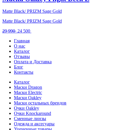
790 .
Matte Black/ PRIZM Sage Gold
Matte Black/ PRIZM Sage Gold
Первоначальная
Текущая
29 990
24 500
цена
цена:
Главная
составляла
24
О нас
29
500 .
Каталог
990 .
Отзывы
Оплата и Доставка
Блог
Контакты
Каталог
Маски Dragon
Маски Electric
Маски Oakley
Маски остальных брендов
Очки Oakley
Очки Knockaround
Сменные линзы
Одежда и аксесуары
Уцененные товары