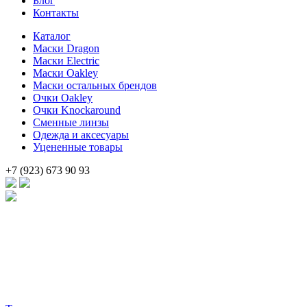
Блог
Контакты
Каталог
Маски Dragon
Маски Electric
Маски Oakley
Маски остальных брендов
Очки Oakley
Очки Knockaround
Сменные линзы
Одежда и аксесуары
Уцененные товары
+7 (923) 673 90 93
Брендовые очки и маски по доступной цене [onsub] в [incity-p]
[/onsub] с быстрой доставкой по всей России!
Веб-студия LAIKA