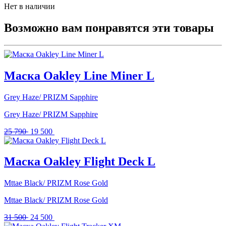
Нет в наличии
Возможно вам понравятся эти товары
Маска Oakley Line Miner L
Grey Haze/ PRIZM Sapphire
Grey Haze/ PRIZM Sapphire
Первоначальная
Текущая
25 790
19 500
цена
цена:
составляла
19
25
500 .
Маска Oakley Flight Deck L
790 .
Mttae Black/ PRIZM Rose Gold
Mttae Black/ PRIZM Rose Gold
Первоначальная
Текущая
31 500
24 500
цена
цена: