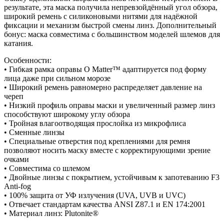
результате, эта маска получила непревзойдённый угол обзора,
широкий ремень с силиконовыми нитями для надёжной
фиксации и механизм быстрой смены линз. Дополнительный
бонус: маска совместима с большинством моделей шлемов для
катания.
Особенности:
• Гибкая рамка оправы O Matter™ адаптируется под форму
лица даже при сильном морозе
• Широкий ремень равномерно распределяет давление на
череп
• Низкий профиль оправы маски и увеличенный размер линз
способствуют широкому углу обзора
• Тройная влагоотводящая прослойка из микрофлиса
• Сменные линзы
• Специальные отверстия под креплениями для ремня
позволяют носить маску вместе с корректирующими зрение
очками
• Совместима со шлемом
• Двойные линзы с покрытием, устойчивым к запотеванию F3
Anti-fog
• 100% защита от УФ излучения (UVA, UVB и UVC)
• Отвечает стандартам качества ANSI Z87.1 и EN 174:2001
• Материал линз: Plutonite®