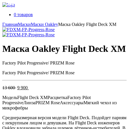
0 товаров
Главная
Маски
Маски Oakley
Маска Oakley Flight Deck XM
Маска Oakley Flight Deck XM
Factory Pilot Progressive/ PRIZM Rose
Factory Pilot Progressive/ PRIZM Rose
Первоначальная
Текущая
13 600
9 900
цена
цена:
Модель
Flight Deck XM
Расцветка
Factory Pilot
составляла
9
Progressive
Линза
PRIZM Rose
Аксессуары
Мягкий чехол из
13
900 .
микрофибры
600 .
Среднеразмерная версия модели Flight Deck. Подойдет парням
с некрупным лицом и девушкам. На Flight Deck инженеров
Oakley вдохновили забрала шлемов лётчиков-истребителей. В