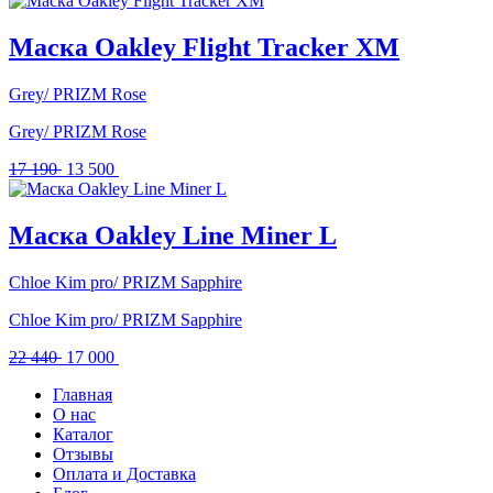
составляла
24
31
500 .
Маска Oakley Flight Tracker XM
500 .
Grey/ PRIZM Rose
Grey/ PRIZM Rose
Первоначальная
Текущая
17 190
13 500
цена
цена:
составляла
13
17
500 .
Маска Oakley Line Miner L
190 .
Chloe Kim pro/ PRIZM Sapphire
Chloe Kim pro/ PRIZM Sapphire
Первоначальная
Текущая
22 440
17 000
цена
цена:
Главная
составляла
17
О нас
22
000 .
Каталог
440 .
Отзывы
Оплата и Доставка