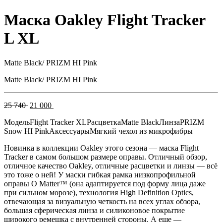
Маска Oakley Flight Tracker
L XL
Matte Black/ PRIZM HI Pink
Matte Black/ PRIZM HI Pink
Первоначальная
Текущая
25 740
21 000
цена
цена:
Модель
Flight Tracker XL
Расцветка
Matte Black
Линза
PRIZM
составляла
21
Snow HI Pink
Аксессуары
Мягкий чехол из микрофибры
25
000 .
740 .
Новинка в коллекции Oakley этого сезона — маска Flight
Tracker в самом большом размере оправы. Отличный обзор,
отличное качество Oakley, отличные расцветки и линзы — всё
это тоже о ней! У маски гибкая рамка низкопрофильной
оправы O Matter™ (она адаптируется под форму лица даже
при сильном морозе), технология High Definition Optics,
отвечающая за визуальную четкость на всех углах обзора,
большая сферическая линза и силиконовое покрытие
широкого ремешка с внутренней стороны. А еще —