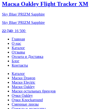
31
500 .
Маска Oakley Flight Tracker XM
790 .
Sky Blue/ PRIZM Sapphire
Sky Blue/ PRIZM Sapphire
Первоначальная
Текущая
22 740
16 500
цена
цена:
Главная
составляла
16
О нас
22
500 .
Каталог
740 .
Отзывы
Оплата и Доставка
Блог
Контакты
Каталог
Маски Dragon
Маски Electric
Маски Oakley
Маски остальных брендов
Очки Oakley
Очки Knockaround
Сменные линзы
Одежда и аксесуары