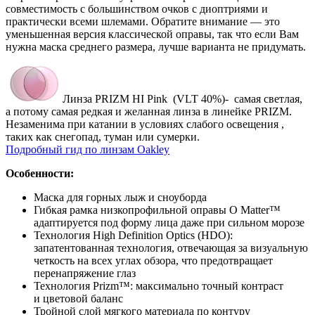
совместимость с большинством очков с диоптриями и
практически всеми шлемами. Обратите внимание — это
уменьшенная версия классической оправы, так что если Вам
нужна маска среднего размера, лучше варианта не придумать.
Линза PRIZM HI Pink (VLT 40%)- самая светлая,
а потому самая редкая и желанная линза в линейке PRIZM.
Незаменима при катании в условиях слабого освещения ,
таких как снегопад, туман или сумерки.
Подробный гид по линзам Oakley
Особенности:
Маска для горных лыж и сноуборда
Гибкая рамка низкопрофильной оправы O Matter™
адаптируется под форму лица даже при сильном морозе
Технология High Definition Optics (HDO):
запатентованная технология, отвечающая за визуальную
четкость на всех углах обзора, что предотвращает
перенапряжение глаз
Технология Prizm™: максимально точный контраст
и цветовой баланс
Тройной слой мягкого материала по контуру