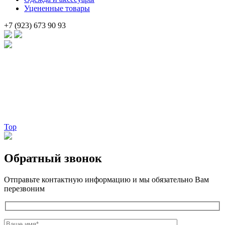
Уцененные товары
+7 (923) 673 90 93
Брендовые очки и маски по доступной цене [onsub] в [incity-p]
[/onsub] с быстрой доставкой по всей России!
Веб-студия LAIKA
Top
Обратный звонок
Отправьте контактную информацию и мы обязательно Вам
перезвоним