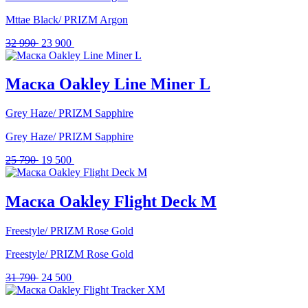
Mttae Black/ PRIZM Argon
Первоначальная
Текущая
32 990
23 900
цена
цена:
составляла
23
32
900 .
Маска Oakley Line Miner L
990 .
Grey Haze/ PRIZM Sapphire
Grey Haze/ PRIZM Sapphire
Первоначальная
Текущая
25 790
19 500
цена
цена:
составляла
19
25
500 .
Маска Oakley Flight Deck M
790 .
Freestyle/ PRIZM Rose Gold
Freestyle/ PRIZM Rose Gold
Первоначальная
Текущая
31 790
24 500
цена
цена:
составляла
24