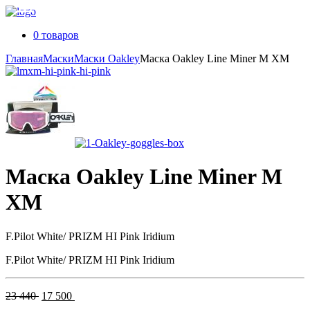
0 товаров
Главная
Маски
Маски Oakley
Маска Oakley Line Miner M XM
Маска Oakley Line Miner M
XM
F.Pilot White/ PRIZM HI Pink Iridium
F.Pilot White/ PRIZM HI Pink Iridium
Первоначальная
Текущая
23 440
17 500
цена
цена: