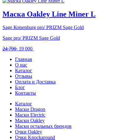
цена
цена:
составляла
19
23
000 .
Маска Oakley Line Miner L
790 .
Sаgе Коtsеnburg pro/ PRIZM Sage Gold
Sаgе pro/ PRIZM Sage Gold
Первоначальная
Текущая
24 790
19 000
цена
цена:
Главная
составляла
19
О нас
24
000 .
Каталог
790 .
Отзывы
Оплата и Доставка
Блог
Контакты
Каталог
Маски Dragon
Маски Electric
Маски Oakley
Маски остальных брендов
Очки Oakley
Очки Knockaround