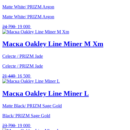
Matte White/ PRIZM Argon
Matte White/ PRIZM Argon
Первоначальная
Текущая
24 790
19 000
цена
цена:
составляла
19
24
000 .
Маска Oakley Line Miner M Xm
790 .
Celecte / PRIZM Jade
Celecte / PRIZM Jade
Первоначальная
Текущая
21 440
16 500
цена
цена:
составляла
16
21
500 .
Маска Oakley Line Miner L
440 .
Matte Black/ PRIZM Sage Gold
Black/ PRIZM Sage Gold
Первоначальная
Текущая
23 790
19 000