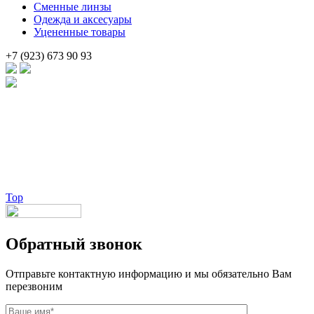
Сменные линзы
Одежда и аксесуары
Уцененные товары
+7 (923) 673 90 93
Брендовые очки и маски по доступной цене [onsub] в [incity-p]
[/onsub] с быстрой доставкой по всей России!
Веб-студия LAIKA
Top
Обратный звонок
Отправьте контактную информацию и мы обязательно Вам
перезвоним