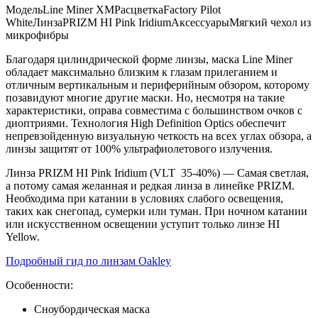
Модель
Line Miner XM
Расцветка
Factory Pilot
составляла
17
White
Линза
PRIZM HI Pink Iridium
Аксессуары
Мягкий чехол из
23
500 .
микрофибры
440 .
Благодаря цилиндрической форме линзы, маска Line Miner
обладает максимально близким к глазам прилеганием и
отличным вертикальным и периферийным обзором, которому
позавидуют многие другие маски. Но, несмотря на такие
характеристики, оправа совместима с большинством очков с
диоптриями. Технология High Definition Optics обеспечит
непревзойденную визуальную четкость на всех углах обзора, а
линзы защитят от 100% ультрафиолетового излучения.
Линза PRIZM HI Pink Iridium (VLT 35-40%) — Самая светлая,
а потому самая желанная и редкая линза в линейке PRIZM.
Необходима при катании в условиях слабого освещения,
таких как снегопад, сумерки или туман. При ночном катании
или искусственном освещении уступит только линзе HI
Yellow.
Подробный гид по линзам Oakley
Особенности:
Сноубордическая маска