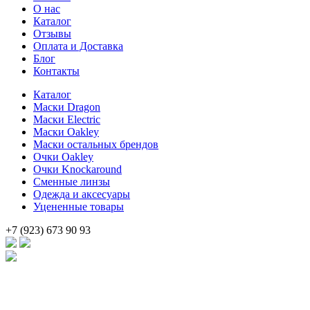
О нас
31
500 .
Каталог
790 .
Отзывы
Оплата и Доставка
Блог
Контакты
Каталог
Маски Dragon
Маски Electric
Маски Oakley
Маски остальных брендов
Очки Oakley
Очки Knockaround
Сменные линзы
Одежда и аксесуары
Уцененные товары
+7 (923) 673 90 93
Брендовые очки и маски по доступной цене [onsub] в [incity-p]
[/onsub] с быстрой доставкой по всей России!