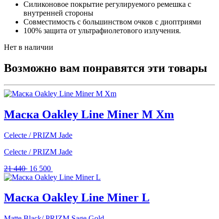
Силиконовое покрытие регулируемого ремешка с
внутренней стороны
Совместимость с большинством очков с диоптриями
100% защита от ультрафиолетового излучения.
Нет в наличии
Возможно вам понравятся эти товары
Маска Oakley Line Miner M Xm
Celecte / PRIZM Jade
Celecte / PRIZM Jade
Первоначальная
Текущая
21 440
16 500
цена
цена:
составляла
16
21
500 .
Маска Oakley Line Miner L
440 .
Matte Black/ PRIZM Sage Gold