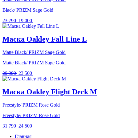
Black/ PRIZM Sage Gold
Первоначальная
Текущая
23 790
19 000
цена
цена:
составляла
19
23
000 .
Маска Oakley Fall Line L
790 .
Matte Black/ PRIZM Sage Gold
Matte Black/ PRIZM Sage Gold
Первоначальная
Текущая
29 990
23 500
цена
цена:
составляла
23
29
500 .
Маска Oakley Flight Deck M
990 .
Freestyle/ PRIZM Rose Gold
Freestyle/ PRIZM Rose Gold
Первоначальная
Текущая
31 790
24 500
цена
цена:
Главная
составляла
24