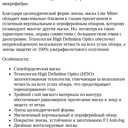
микрофибры
700 .
Благодаря цилиндрической форме линзы, маска Line Miner
обладает максимально близким к глазам прилеганием и
отличным вертикальным и периферийным обзором, которому
позавидуют многие другие маски. Но, несмотря на такие
характеристики, оправа совместима с большинством очков с
диоптриями. Технология High Definition Optics обеспечит
непревзойденную визуальную четкость на всех углах обзора, а
линзы защитят от 100% ультрафиолетового излучения
Особенности:
Сноубордическая маска
Технология High Definition Optics (HDO):
запатентованная технология, отвечающая за визуальную
четкость на всех углах обзора, что предотвращает
перенапряжение глаз
Тройной слой мягкого материала по контуру
обеспечивает равномерное прилегание маски к лицу и
защиту от ветра
Линза цилиндрической формы
Увеличенный вертикальный и периферийный обзор
Покрытие линзы, устойчивое к запотеванию F3 Anti-fog
Двойные вентилируемые линзы