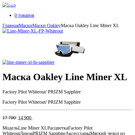
0 товаров
Главная
Маски
Маски Oakley
Маска Oakley Line Miner XL
Маска Oakley Line Miner XL
Factory Pilot Whiteout/ PRIZM Sapphire
Factory Pilot Whiteout/ PRIZM Sapphire
Первоначальная
Текущая
17 700
14 900
цена
цена:
Модель
Line Miner XL
Расцветка
Factory Pilot
составляла
14
Whiteout
Линза
PRIZM Sapphire
Аксессуары
Мягкий чехол из
17
900 .