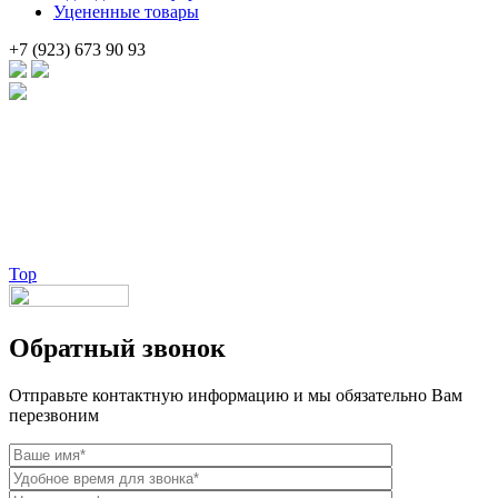
Уцененные товары
+7 (923) 673 90 93
Брендовые очки и маски по доступной цене [onsub] в [incity-p]
[/onsub] с быстрой доставкой по всей России!
Веб-студия LAIKA
Top
Обратный звонок
Отправьте контактную информацию и мы обязательно Вам
перезвоним