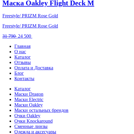
23
000 .
Маска Oakley Flight Deck M
790 .
Freestyle/ PRIZM Rose Gold
Freestyle/ PRIZM Rose Gold
Первоначальная
Текущая
31 790
24 500
цена
цена:
Главная
составляла
24
О нас
31
500 .
Каталог
790 .
Отзывы
Оплата и Доставка
Блог
Контакты
Каталог
Маски Dragon
Маски Electric
Маски Oakley
Маски остальных брендов
Очки Oakley
Очки Knockaround
Сменные линзы
Одежда и аксесуары