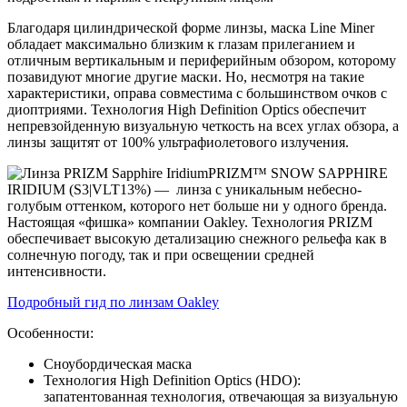
Благодаря цилиндрической форме линзы, маска Line Miner
обладает максимально близким к глазам прилеганием и
отличным вертикальным и периферийным обзором, которому
позавидуют многие другие маски. Но, несмотря на такие
характеристики, оправа совместима с большинством очков с
диоптриями. Технология High Definition Optics обеспечит
непревзойденную визуальную четкость на всех углах обзора, а
линзы защитят от 100% ультрафиолетового излучения.
PRIZM™ SNOW SAPPHIRE
IRIDIUM
(S3|VLT13%) — линза с уникальным небесно-
голубым оттенком, которого нет больше ни у одного бренда.
Настоящая «фишка» компании Oakley. Технология PRIZM
обеспечивает высокую детализацию снежного рельефа как в
солнечную погоду, так и при освещении средней
интенсивности.
Подробный гид по линзам Oakley
Особенности:
Сноубордическая маска
Технология High Definition Optics (HDO):
запатентованная технология, отвечающая за визуальную