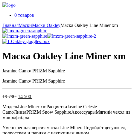
0 товаров
Главная
Маски
Маски Oakley
Маска Oakley Line Miner xm
Маска Oakley Line Miner xm
Jasmine Camo/ PRIZM Sapphire
Jasmine Camo/ PRIZM Sapphire
Первоначальная
Текущая
19 790
14 500
цена
цена:
Модель
Line Miner xm
Расцветка
Jasmine Celeste
составляла
14
Camo
Линза
PRIZM Snow Sapphire
Аксессуары
Мягкий чехол из
19
500 .
микрофибры
790 .
Уменьшенная версия маски Line Miner. Подойдёт девушкам,
подросткам и парням с некрупным лицом.