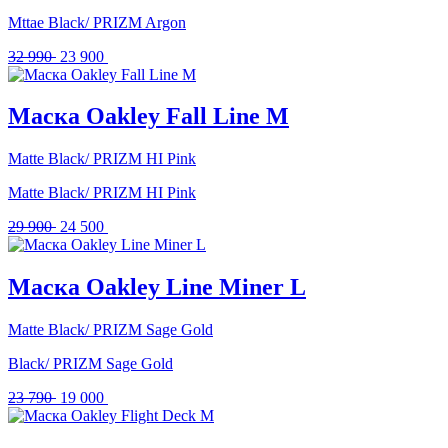
Mttae Black/ PRIZM Argon
Первоначальная
Текущая
32 990
23 900
цена
цена:
составляла
23
32
900 .
Маска Oakley Fall Line M
990 .
Matte Black/ PRIZM HI Pink
Matte Black/ PRIZM HI Pink
Первоначальная
Текущая
29 900
24 500
цена
цена:
составляла
24
29
500 .
Маска Oakley Line Miner L
900 .
Matte Black/ PRIZM Sage Gold
Black/ PRIZM Sage Gold
Первоначальная
Текущая
23 790
19 000
цена
цена:
составляла
19