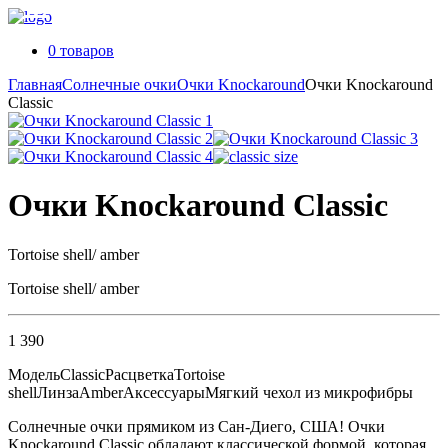
0 товаров
Главная
Солнечные очки
Очки Knockaround
Очки Knockaround
Classic
Очки Knockaround Classic
Tortoise shell/ amber
Tortoise shell/ amber
1 390
Модель
Classic
Расцветка
Tortoise
shell
Линза
Amber
Аксессуары
Мягкий чехол из микрофибры
Солнечные очки прямиком из Сан-Диего, США! Очки
Knockaround Classic обладают классической формой, которая