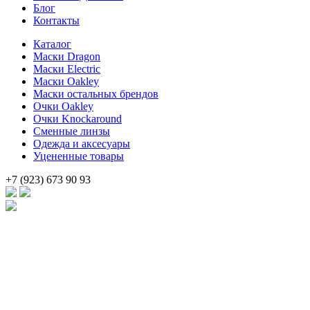
Блог
Контакты
Каталог
Маски Dragon
Маски Electric
Маски Oakley
Маски остальных брендов
Очки Oakley
Очки Knockaround
Сменные линзы
Одежда и аксесуары
Уцененные товары
+7 (923) 673 90 93
Брендовые очки и маски по доступной цене [onsub] в [incity-p]
[/onsub] с быстрой доставкой по всей России!
Веб-студия LAIKA