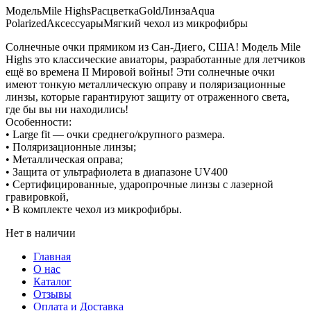
Модель
Mile Highs
Расцветка
Gold
Линза
Aqua
Polarized
Аксессуары
Мягкий чехол из микрофибры
Солнечные очки прямиком из Сан-Диего, США! Модель Mile
Highs это классические авиаторы, разработанные для летчиков
ещё во времена II Мировой войны! Эти солнечные очки
имеют тонкую металлическую оправу и поляризационные
линзы, которые гарантируют защиту от отраженного света,
где бы вы ни находились!
Особенности:
• Large fit — очки среднего/крупного размера.
• Поляризационные линзы;
• Металлическая оправа;
• Защита от ультрафиолета в диапазоне UV400
• Сертифицированные, ударопрочные линзы с лазерной
гравировкой,
• В комплекте чехол из микрофибры.
Нет в наличии
Главная
О нас
Каталог
Отзывы
Оплата и Доставка