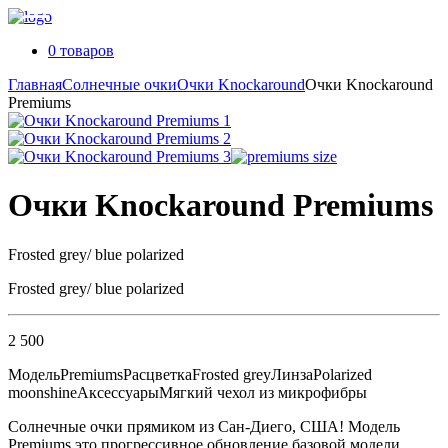
0 товаров
Главная
Солнечные очки
Очки Knockaround
Очки Knockaround
Premiums
Очки Knockaround Premiums
Frosted grey/ blue polarized
Frosted grey/ blue polarized
2 500
Модель
Premiums
Расцветка
Frosted grey
Линза
Polarized
moonshine
Аксессуары
Мягкий чехол из микрофибры
Солнечные очки прямиком из Сан-Диего, США! Модель
Premiums это прогрессивное обновление базовой модели