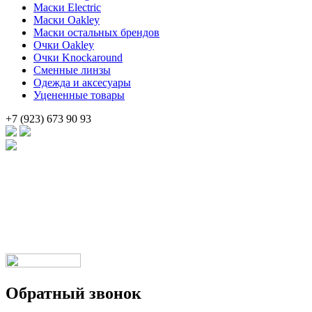
Маски Electric
Маски Oakley
Маски остальных брендов
Очки Oakley
Очки Knockaround
Сменные линзы
Одежда и аксесуары
Уцененные товары
+7 (923) 673 90 93
Брендовые очки и маски по доступной цене [onsub] в [incity-p]
[/onsub] с быстрой доставкой по всей России!
Веб-студия LAIKA
Обратный звонок