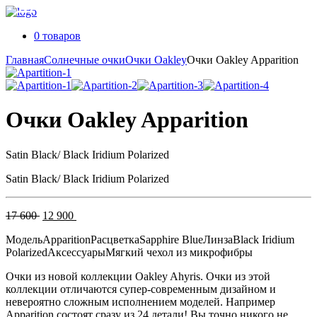
0 товаров
Главная
Солнечные очки
Очки Oakley
Очки Oakley Apparition
Очки Oakley Apparition
Satin Black/ Black Iridium Polarized
Satin Black/ Black Iridium Polarized
Первоначальная
Текущая
17 600
12 900
цена
цена:
Модель
Apparition
Расцветка
Sapphire Blue
Линза
Black Iridium
составляла
12
Polarized
Аксессуары
Мягкий чехол из микрофибры
17
900 .
600 .
Очки из новой коллекции Oakley Ahyris. Очки из этой
коллекции отличаются супер-современным дизайном и
невероятно сложным исполнением моделей. Например
Apparition состоят сразу из 24 детали! Вы точно никого не