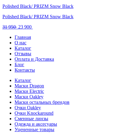
Polished Black/ PRIZM Snow Black
Polished Black/ PRIZM Snow Black
Первоначальная
Текущая
31 950
23 900
цена
цена:
Главная
составляла
23
О нас
31
900 .
Каталог
950 .
Отзывы
Оплата и Доставка
Блог
Контакты
Каталог
Маски Dragon
Маски Electric
Маски Oakley
Маски остальных брендов
Очки Oakley
Очки Knockaround
Сменные линзы
Одежда и аксесуары
Уцененные товары