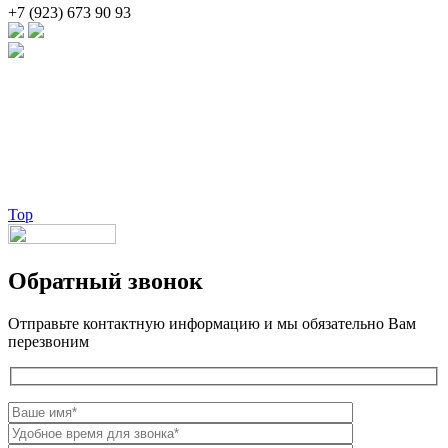
+7 (923) 673 90 93
Брендовые очки и маски по доступной цене [onsub] в [incity-p]
[/onsub] с быстрой доставкой по всей России!
Веб-студия LAIKA
Top
Обратный звонок
Отправьте контактную информацию и мы обязательно Вам
перезвоним