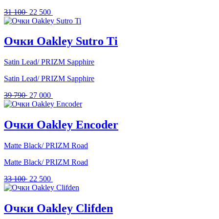
Первоначальная
Текущая
31 100
22 500
цена
цена:
составляла
22
31
500 .
Очки Oakley Sutro Ti
100 .
Satin Lead/ PRIZM Sapphire
Satin Lead/ PRIZM Sapphire
Первоначальная
Текущая
39 790
27 000
цена
цена:
составляла
27
39
000 .
Очки Oakley Encoder
790 .
Matte Black/ PRIZM Road
Matte Black/ PRIZM Road
Первоначальная
Текущая
33 100
22 500
цена
цена:
составляла
22
33
500 .
Очки Oakley Clifden
100 .