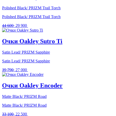
Polished Black/ PRIZM Trail Torch
Polished Black/ PRIZM Trail Torch
Первоначальная
Текущая
44 600
29 900
цена
цена:
составляла
29
44
900 .
Очки Oakley Sutro Ti
600 .
Satin Lead/ PRIZM Sapphire
Satin Lead/ PRIZM Sapphire
Первоначальная
Текущая
39 790
27 000
цена
цена:
составляла
27
39
000 .
Очки Oakley Encoder
790 .
Matte Black/ PRIZM Road
Matte Black/ PRIZM Road
Первоначальная
Текущая
33 100
22 500