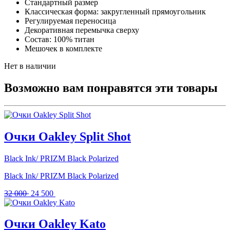
Стандартный размер
Классическая форма: закругленный прямоугольник
Регулируемая переносица
Декоративная перемычка сверху
Состав: 100% титан
Мешочек в комплекте
Нет в наличии
Возможно вам понравятся эти товары
Очки Oakley Split Shot
Black Ink/ PRIZM Black Polarized
Black Ink/ PRIZM Black Polarized
Первоначальная
Текущая
32 000
24 500
цена
цена:
составляла
24
32
500 .
Очки Oakley Kato
000 .