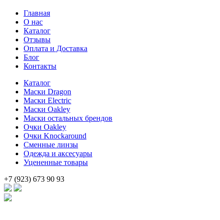
цена
цена:
Главная
составляла
22
О нас
33
500 .
Каталог
100 .
Отзывы
Оплата и Доставка
Блог
Контакты
Каталог
Маски Dragon
Маски Electric
Маски Oakley
Маски остальных брендов
Очки Oakley
Очки Knockaround
Сменные линзы
Одежда и аксесуары
Уцененные товары
+7 (923) 673 90 93
Брендовые очки и маски по доступной цене [onsub] в [incity-p]