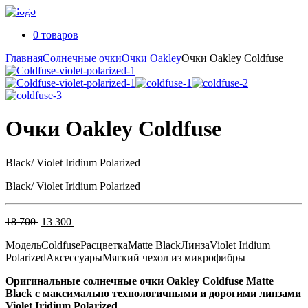
0 товаров
Главная
Солнечные очки
Очки Oakley
Очки Oakley Coldfuse
Очки Oakley Coldfuse
Black/ Violet Iridium Polarized
Black/ Violet Iridium Polarized
Первоначальная
Текущая
18 700
13 300
цена
цена:
Модель
Coldfuse
Расцветка
Matte Black
Линза
Violet Iridium
составляла
13
Polarized
Аксессуары
Мягкий чехол из микрофибры
18
300 .
700 .
Оригинальные солнечные очки Oakley Coldfuse Matte
Black с максимально технологичными и дорогими линзами
Violet Iridium Polarized