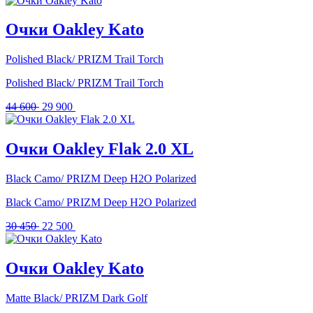
составляла
24
29
500 .
Очки Oakley Kato
100 .
Polished Black/ PRIZM Trail Torch
Polished Black/ PRIZM Trail Torch
Первоначальная
Текущая
44 600
29 900
цена
цена:
составляла
29
44
900 .
Очки Oakley Flak 2.0 XL
600 .
Black Camo/ PRIZM Deep H2O Polarized
Black Camo/ PRIZM Deep H2O Polarized
Первоначальная
Текущая
30 450
22 500
цена
цена:
составляла
22
30
500 .
Очки Oakley Kato
450 .
Matte Black/ PRIZM Dark Golf