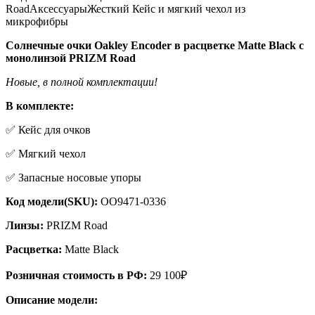
Road
Аксессуары
Жесткий Кейс и мягкий чехол из
29
900 .
микрофибры
100 .
Солнечные очки Oakley Encoder в расцветке Matte Black с
монолинзой PRIZM Road
Новые, в полной комплектации!
В комплекте:
✅ Кейс для очков
✅ Мягкий чехол
✅ Запасные носовые упоры
Код модели(SKU):
OO9471-0336
Линзы:
PRIZM Road
Расцветка:
Matte Black
Розничная стоимость в РФ:
29 100₽
Описание модели: