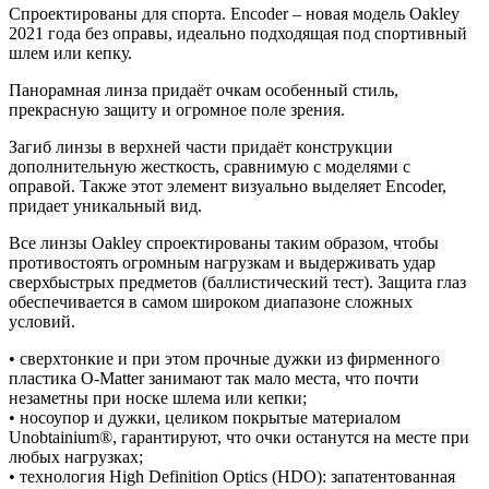
Спроектированы для спорта. Encoder – новая модель Oakley
2021 года без оправы, идеально подходящая под спортивный
шлем или кепку.
Панорамная линза придаёт очкам особенный стиль,
прекрасную защиту и огромное поле зрения.
Загиб линзы в верхней части придаёт конструкции
дополнительную жесткость, сравнимую с моделями с
оправой. Также этот элемент визуально выделяет Encoder,
придает уникальный вид.
Все линзы Oakley спроектированы таким образом, чтобы
противостоять огромным нагрузкам и выдерживать удар
сверхбыстрых предметов (баллистический тест). Защита глаз
обеспечивается в самом широком диапазоне сложных
условий.
• сверхтонкие и при этом прочные дужки из фирменного
пластика O-Matter занимают так мало места, что почти
незаметны при носке шлема или кепки;
• носоупор и дужки, целиком покрытые материалом
Unobtainium®, гарантируют, что очки останутся на месте при
любых нагрузках;
• технология High Definition Optics (HDO): запатентованная