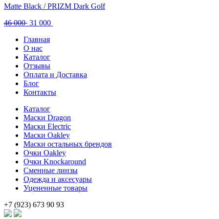
Matte Black / PRIZM Dark Golf
Первоначальная
Текущая
46 000
31 000
цена
цена:
Главная
составляла
31
О нас
46
000 .
Каталог
000 .
Отзывы
Оплата и Доставка
Блог
Контакты
Каталог
Маски Dragon
Маски Electric
Маски Oakley
Маски остальных брендов
Очки Oakley
Очки Knockaround
Сменные линзы
Одежда и аксесуары
Уцененные товары
+7 (923) 673 90 93