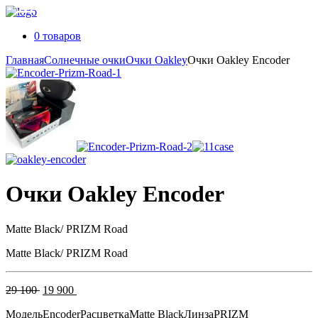
0 товаров
Главная
Солнечные очки
Очки Oakley
Очки Oakley Encoder
Очки Oakley Encoder
Matte Black/ PRIZM Road
Matte Black/ PRIZM Road
Первоначальная
Текущая
29 100
19 900
цена
цена:
Модель
Encoder
Расцветка
Matte Black
Линза
PRIZM
составляла
19