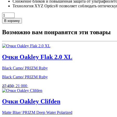
Снижение бликов и повышенная защита от ультрафиолето
Технология XYZ Optics® позволяет соблюдать оптическую
В корзину
Возможно вам понравятся эти товары
Очки Oakley Flak 2.0 XL
Black Camo/ PRIZM Ruby
Black Camo/ PRIZM Ruby
Первоначальная
Текущая
27 450
21 000
цена
цена:
составляла
21
27
000 .
Очки Oakley Clifden
450 .
Matte Blue/ PRIZM Deep Water Polarized