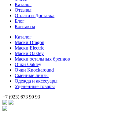
Каталог
950 .
Отзывы
Оплата и Доставка
Блог
Контакты
Каталог
Маски Dragon
Маски Electric
Маски Oakley
Маски остальных брендов
Очки Oakley
Очки Knockaround
Сменные линзы
Одежда и аксесуары
Уцененные товары
+7 (923) 673 90 93
Брендовые очки и маски по доступной цене [onsub] в [incity-p][