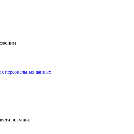
езвоним
их персональных данных
мости покупки.
сле чего мы отправляем ваш заказ!