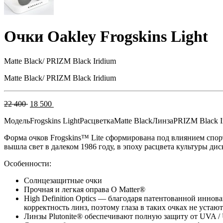
Очки Oakley Frogskins Light
Matte Black/ PRIZM Black Iridium
Matte Black/ PRIZM Black Iridium
Первоначальная
Текущая
22 400
18 500
цена
цена:
Модель
Frogskins Light
Расцветка
Matte Black
Линза
PRIZM Black I
составляла
18
22
500 .
Форма очков Frogskins™ Lite сформирована под влиянием спор
400 .
вышла свет в далеком 1986 году, в эпоху расцвета культуры дис
Особенности:
Солнцезащитные очки
Прочная и легкая оправа O Matter®
High Definition Optics — благодаря патентованной инно
корректность линз, поэтому глаза в таких очках не устают
Линзы Plutonite® обеспечивают полную защиту от UVA 