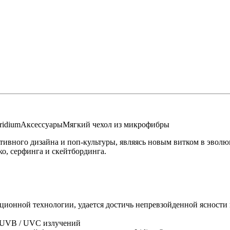
ridium
Аксессуары
Мягкий чехол из микрофибры
тивного дизайна и поп-культуры, являясь новым витком в эвол
ко, серфинга и скейтбординга.
вационной технологии, удается достичь непревзойденной ясности
/ UVB / UVC излучений