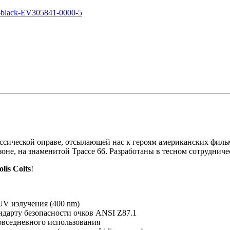
ассической оправе, отсылающей нас к героям американских фильм
оне, на знаменитой Трассе 66. Разработаны в тесном сотруднич
lis Colts
!
 UV излучения (400 nm)
андарту безопасности очков ANSI Z87.1
овседневного использования