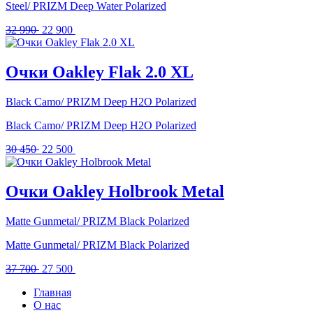
Steel/ PRIZM Deep Water Polarized
Первоначальная
Текущая
32 990
22 900
цена
цена:
составляла
22
32
900 .
Очки Oakley Flak 2.0 XL
990 .
Black Camo/ PRIZM Deep H2O Polarized
Black Camo/ PRIZM Deep H2O Polarized
Первоначальная
Текущая
30 450
22 500
цена
цена:
составляла
22
30
500 .
Очки Oakley Holbrook Metal
450 .
Matte Gunmetal/ PRIZM Black Polarized
Matte Gunmetal/ PRIZM Black Polarized
Первоначальная
Текущая
37 700
27 500
цена
цена:
Главная
составляла
27
О нас
37
500 .