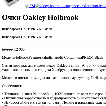
Очки Oakley Holbrook
Indianapolis Colts/ PRIZM Black
Indianapolis Colts/ PRIZM Black
Первоначальная
Текущая
17 890
12 000
цена
цена:
Модель
Holbrook
Расцветка
Indianapolis Colts
Линза
PRIZM Black
составляла
12
17
000 .
Самая продаваемая модель очков Oakley в мире! Эти очки в кл
890 .
маленького пыльного городка Холбрук, расположенного в Ариз
Модель в цветах команды по американскому футболу
Indianapo
Особенности:
• Технология линз Plutonite® — 100% защита от всех спектров
• Оптическая корректность и ударопрочность линз отвечает ст
• Износостойкие материалы оправы. Легкие и надежные, для п