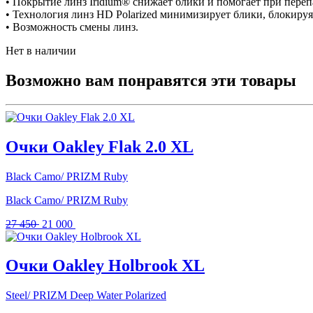
• Покрытие линз Iridium® снижает блики и помогает при перепа
• Технология линз HD Polarized минимизирует блики, блокируя 
• Возможность смены линз.
Нет в наличии
Возможно вам понравятся эти товары
Очки Oakley Flak 2.0 XL
Black Camo/ PRIZM Ruby
Black Camo/ PRIZM Ruby
Первоначальная
Текущая
27 450
21 000
цена
цена:
составляла
21
27
000 .
Очки Oakley Holbrook XL
450 .
Steel/ PRIZM Deep Water Polarized