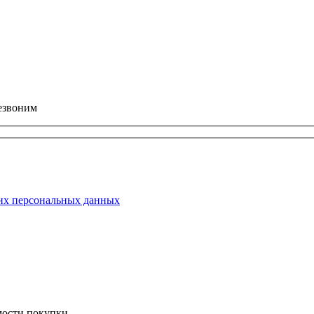
езвоним
их персональных данных
мости покупки.