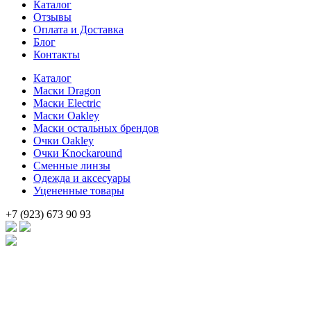
Каталог
700 .
Отзывы
Оплата и Доставка
Блог
Контакты
Каталог
Маски Dragon
Маски Electric
Маски Oakley
Маски остальных брендов
Очки Oakley
Очки Knockaround
Сменные линзы
Одежда и аксесуары
Уцененные товары
+7 (923) 673 90 93
Брендовые очки и маски по доступной цене [onsub] в [incity-p][
Веб-студия LAIKA