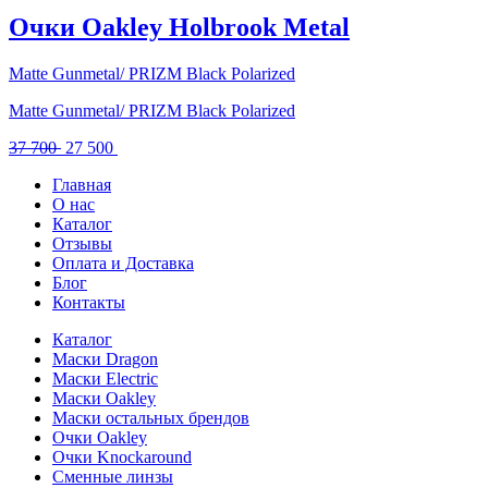
30
500 .
Очки Oakley Holbrook Metal
450 .
Matte Gunmetal/ PRIZM Black Polarized
Matte Gunmetal/ PRIZM Black Polarized
Первоначальная
Текущая
37 700
27 500
цена
цена:
Главная
составляла
27
О нас
37
500 .
Каталог
700 .
Отзывы
Оплата и Доставка
Блог
Контакты
Каталог
Маски Dragon
Маски Electric
Маски Oakley
Маски остальных брендов
Очки Oakley
Очки Knockaround
Сменные линзы