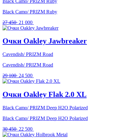
Black Camo/ PRIZM Ruby
Black Camo/ PRIZM Ruby
Первоначальная
Текущая
27 450
21 000
цена
цена:
составляла
21
27
000 .
Очки Oakley Jawbreaker
450 .
Cavendish/ PRIZM Road
Cavendish/ PRIZM Road
Первоначальная
Текущая
29 100
24 500
цена
цена:
составляла
24
29
500 .
Очки Oakley Flak 2.0 XL
100 .
Black Camo/ PRIZM Deep H2O Polarized
Black Camo/ PRIZM Deep H2O Polarized
Первоначальная
Текущая
30 450
22 500
цена
цена:
составляла
22