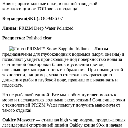
Новые, оригинальные очки, в полной заводской
комплектации от ТОПового продавца!
Код модели(SKU):
OO9486-07
Линзы:
PRIZM Deep Water Polarized
Расцветка:
Polished clear
Л
инзы
предназначены для глубоководных водоемов (моря, океаны) и
позволяют увидеть происходящее под поверхностью воды за
счет полной блокировки бликов и усиления цветов,
повышающих контрастность изображения. При помощи этой
технологии, например, можно отслеживать траекторию
движения рыбы в глубокой воде, правильно вываживать и
подсекать.
Но не рыбалкой единой! Все мы любим путешествовать к
морю и наслаждаться водными экскурсиями! Солнечные очки
с технологией PRIZM Water помогут получить максимум от
такого отдыха!
Oakley Masseter
— стильная high wrap модель, продолжающая
легендарный спортивный дизайн Oakley конца 90-х и начала