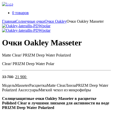
0 товаров
Главная
Солнечные очки
Очки Oakley
Очки Oakley Masseter
Очки Oakley Masseter
Matte Clear/ PRIZM Deep Water Polarized
Clear/ PRIZM Deep Water Polar
Первоначальная
Текущая
33 700
21 900
цена
цена:
Модель
Masseter
Расцветка
Matte Clear
Линза
PRIZM Deep Water
составляла
21
Polarized
Аксессуары
Мягкий чехол из микрофибры
33
900 .
700 .
Солнцезащитные очки Oakley Masseter в расцветке
Polished Clear и лучшими линзами для активности на воде
PRIZM Deep Water Polarized