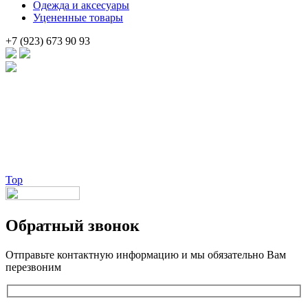
Одежда и аксесуары
Уцененные товары
+7 (923) 673 90 93
Брендовые очки и маски по доступной цене [onsub] в [incity-p]
[/onsub] с быстрой доставкой по всей России!
Веб-студия LAIKA
Top
Обратный звонок
Отправьте контактную информацию и мы обязательно Вам
перезвоним