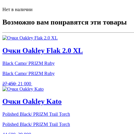
Нет в наличии
Возможно вам понравятся эти товары
Очки Oakley Flak 2.0 XL
Black Camo/ PRIZM Ruby
Black Camo/ PRIZM Ruby
Первоначальная
Текущая
27 450
21 000
цена
цена:
составляла
21
27
000 .
Очки Oakley Kato
450 .
Polished Black/ PRIZM Trail Torch
Polished Black/ PRIZM Trail Torch