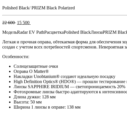
Polished Black/ PRIZM Black Polarized
Первоначальная
Текущая
22 600
15 500
цена
цена:
Модель
Radar EV Path
Расцветка
Polished Black
Линза
PRIZM Black
составляла
15
22
500 .
Легкая и прочная оправа, обтекаемая форма для обеспечения 
600 .
создан с учетом всех потребностей спортсменов. Невероятная 
Особенности:
Солнцезащитные очки
Оправа O Matter®
Накладки Unobtanium® создают идеальную посадку
High Definition Optics® (HDO®) — прошли тестирование
Линзы SAPPHIRE IRIDIUM — светопроницаемость 20%
Фотохромные линзы быстро адаптируются к интенсивности
Длина дужки: 128 мм
Высота: 50 мм
Ширина 1 линзы в оправе: 138 мм