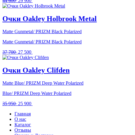
Первоначальная
Текущая
44 600
29 900
цена
цена:
составляла
29
44
900 .
Очки Oakley Holbrook Metal
600 .
Matte Gunmetal/ PRIZM Black Polarized
Matte Gunmetal/ PRIZM Black Polarized
Первоначальная
Текущая
37 700
27 500
цена
цена:
составляла
27
37
500 .
Очки Oakley Clifden
700 .
Matte Blue/ PRIZM Deep Water Polarized
Blue/ PRIZM Deep Water Polarized
Первоначальная
Текущая
35 950
25 900
цена
цена:
Главная
составляла
25
О нас
35
900 .
Каталог
950 .
Отзывы