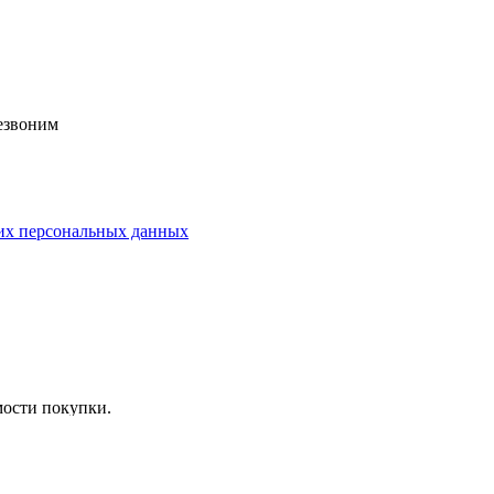
езвоним
их персональных данных
мости покупки.
сле чего мы отправляем ваш заказ!
ние к заказу» слово «рассрочка», после чего наш менеджер свя