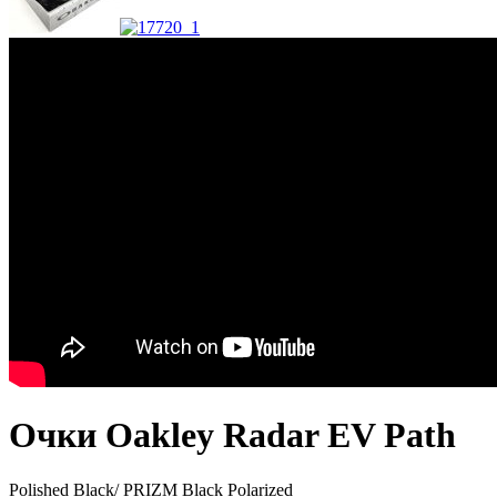
Очки Oakley Radar EV Path
Polished Black/ PRIZM Black Polarized