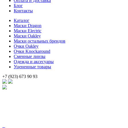
Оплата и Доставка
Блог
Контакты
Каталог
Маски Dragon
Маски Electric
Маски Oakley
Маски остальных брендов
Очки Oakley
Очки Knockaround
Сменные линзы
Одежда и аксесуары
Уцененные товары
+7 (923) 673 90 93
Брендовые очки и маски по доступной цене [onsub] в [incity-p][
Веб-студия LAIKA