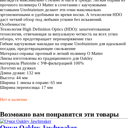
выглядеть максимально стильно и быть в тренде. Легкая оправа из
прочного полимера O Matter в сочетании с каучуковыми
вставками Unobtainium делают эти очки максимально
эргономичными и удобными во время носки. А технология HDO
даст четкий обзор под любыми углами без искажений.
Особенности:
Технология High Definition Optics (HDO): запатентованная
технология, отвечающая за визуальную четкость на всех углах
обзора, что предотвращает перенапряжение глаз
Гибкие каучуковые накладки на оправе Unobtainium для идеальной
посадки, предотвращающие скольжение
Материал оправы: прочный и легкий полимер O Matter
Линзы изготовлены из традиционного для Oakley
материала Plutonite с УФ-фильтрацией 100%
Логотип на дужках
Длина дужки: 132 мм
Высота: 44 мм
Ширина 1 линзы в оправе: 65 мм
Ширина переносицы: 17 мм
Нет в наличии
Возможно вам понравятся эти товары
Очки Oakley Jawbreaker