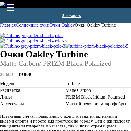
0 товаров
Главная
Солнечные очки
Очки Oakley
Очки Oakley Turbine
Очки Oakley Turbine
Matte Carbon/ PRIZM Black Polarized
Первоначальная
Текущая
26 690
19 900
цена
цена:
составляла
19
Модель
Turbine
26
900 .
Расцветка
Matte Carbon
690 .
Линза
PRIZM Black Iridium Polarized
Аксессуары
Мягкий чехол из микрофибры
Идеальный силуэт правильных очков для занятий активными
видами спорта и просто для прогулок по городу. Эти очки полюбят
как ценители комфорта и качества, так и люди, стремящиеся