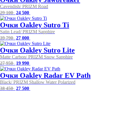
Cavendish/ PRIZM Road
Первоначальная
Текущая
29 100
24 500
цена
цена:
составляла
24
Очки Oakley Sutro Ti
29
500 .
Satin Lead/ PRIZM Sapphire
100 .
Первоначальная
Текущая
39 790
27 000
цена
цена:
составляла
27
Очки Oakley Sutro Lite
39
000 .
Matte Carbon/ PRIZM Snow Sapphire
790 .
Первоначальная
Текущая
27 950
19 990
цена
цена:
составляла
19
Очки Oakley Radar EV Path
27
990 .
Black/ PRIZM Shallow Water Polarized
950 .
Первоначальная
Текущая
38 450
27 500
цена
цена:
составляла
27
38
500 .
450 .
Главная
О нас
Каталог
Отзывы