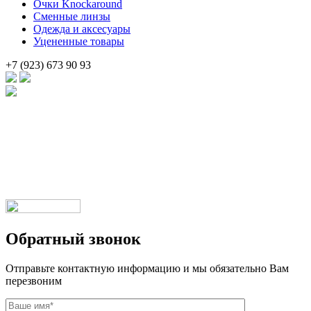
Очки Knockaround
Сменные линзы
Одежда и аксесуары
Уцененные товары
+7 (923) 673 90 93
Брендовые очки и маски по доступной цене [onsub] в [incity-p]
[/onsub] с быстрой доставкой по всей России!
Веб-студия LAIKA
Обратный звонок
Отправьте контактную информацию и мы обязательно Вам
перезвоним