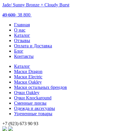
Jade/ Sunny Bronze + Cloudy Burst
Первоначальная
Текущая
49 600
38 800
цена
цена:
Главная
составляла
38
О нас
49
800 .
Каталог
600 .
Отзывы
Оплата и Доставка
Блог
Контакты
Каталог
Маски Dragon
Маски Electric
Маски Oakley
Маски остальных брендов
Очки Oakley
Очки Knockaround
Сменные линзы
Одежда и аксесуары
Уцененные товары
+7 (923) 673 90 93