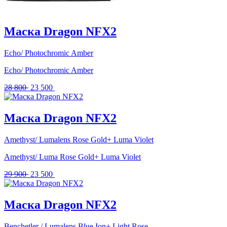
Маска Dragon NFX2
Echo/ Photochromic Amber
Echo/ Photochromic Amber
Первоначальная
Текущая
28 800
23 500
цена
цена:
составляла
23
28
500 .
Маска Dragon NFX2
800 .
Amethyst/ Lumalens Rose Gold+ Luma Violet
Amethyst/ Luma Rose Gold+ Luma Violet
Первоначальная
Текущая
29 900
23 500
цена
цена:
составляла
23
29
500 .
Маска Dragon NFX2
900 .
Benchetler / Lumalens Blue Ion+ Light Rose