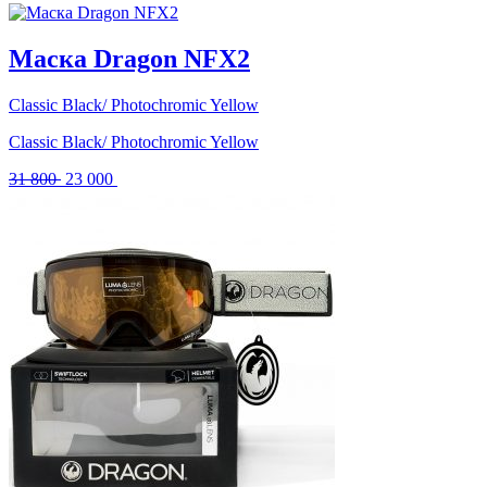
Маска Dragon NFX2
Classic Black/ Photochromic Yellow
Classic Black/ Photochromic Yellow
Первоначальная
Текущая
31 800
23 000
цена
цена:
составляла
23
31
000 .
800 .