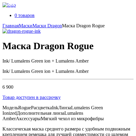
0 товаров
Главная
Маски
Маски Dragon
Маска Dragon Rogue
Маска Dragon Rogue
Ink/ Lumalens Green ion + Lumalens Amber
Ink/ Lumalens Green ion + Lumalens Amber
6 900
Товар доступен в рассрочку
Модель
Rogue
Расцветка
Ink
Линза
Lumalens Green
Ionized
Дополнительная линза
Lumalens
Amber
Аксессуары
Мягкий чехол из микрофибры
Классическая маска среднего размера с удобным подвижным
креплением ремешка для лучшей совместимости со шлемом