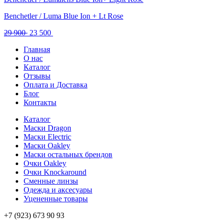
Benchetler / Luma Blue Ion + Lt Rose
Первоначальная
Текущая
29 900
23 500
цена
цена:
Главная
составляла
23
О нас
29
500 .
Каталог
900 .
Отзывы
Оплата и Доставка
Блог
Контакты
Каталог
Маски Dragon
Маски Electric
Маски Oakley
Маски остальных брендов
Очки Oakley
Очки Knockaround
Сменные линзы
Одежда и аксесуары
Уцененные товары
+7 (923) 673 90 93