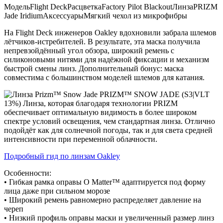
Модель
Flight Deck
Расцветка
Factory Pilot Blackout
Линза
PRIZM
Jade Iridium
Аксессуары
Мягкий чехол из микрофибры
На Flight Deck инженеров Oakley вдохновили забрала шлемов
лётчиков-истребителей. В результате, эта маска получила
непревзойдённый угол обзора, широкий ремень с
силиконовыми нитями для надёжной фиксации и механизм
быстрой смены линз. Дополнительный бонус: маска
совместима с большинством моделей шлемов для катания.
PRIZM™ SNOW JADE
(S3|VLT
13%) Линза, которая благодаря технологии PRIZM
обеспечивает оптимальную видимость в более широком
спектре условий освещения, чем стандартная линза. Отлично
подойдёт как для солнечной погоды, так и для света средней
интенсивности при переменной облачности.
Подробный гид по линзам Oakley
Особенности:
• Гибкая рамка оправы O Matter™ адаптируется под форму
лица даже при сильном морозе
• Широкий ремень равномерно распределяет давление на
череп
• Низкий профиль оправы маски и увеличенный размер линз