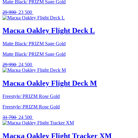
Matte Black/ PRIZM Sage Gold
Первоначальная
Текущая
29 990
23 500
цена
цена:
составляла
23
29
500 .
Маска Oakley Flight Deck L
990 .
Matte Black/ PRIZM Sage Gold
Matte Black/ PRIZM Sage Gold
Первоначальная
Текущая
29 990
24 500
цена
цена:
составляла
24
29
500 .
Маска Oakley Flight Deck M
990 .
Freestyle/ PRIZM Rose Gold
Freestyle/ PRIZM Rose Gold
Первоначальная
Текущая
31 790
24 500
цена
цена:
составляла
24
31
500 .
Маска Oakley Flight Tracker XM