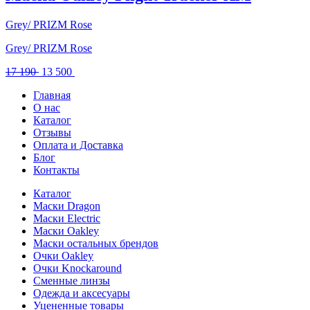
790 .
Grey/ PRIZM Rose
Grey/ PRIZM Rose
Первоначальная
Текущая
17 190
13 500
цена
цена:
Главная
составляла
13
О нас
17
500 .
Каталог
190 .
Отзывы
Оплата и Доставка
Блог
Контакты
Каталог
Маски Dragon
Маски Electric
Маски Oakley
Маски остальных брендов
Очки Oakley
Очки Knockaround
Сменные линзы
Одежда и аксесуары
Уцененные товары