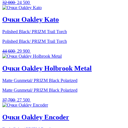
Первоначальная
Текущая
32 000
24 500
цена
цена:
составляла
24
32
500 .
Очки Oakley Kato
000 .
Polished Black/ PRIZM Trail Torch
Polished Black/ PRIZM Trail Torch
Первоначальная
Текущая
44 600
29 900
цена
цена:
составляла
29
44
900 .
Очки Oakley Holbrook Metal
600 .
Matte Gunmetal/ PRIZM Black Polarized
Matte Gunmetal/ PRIZM Black Polarized
Первоначальная
Текущая
37 700
27 500
цена
цена:
составляла
27
37
500 .
Очки Oakley Encoder
700 .