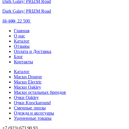
Dark Galay/ PRIZM Road
Dark Galay/ PRIZM Road
Первоначальная
Текущая
31 100
22 500
цена
цена:
Главная
составляла
22
О нас
31
500 .
Каталог
100 .
Отзывы
Оплата и Доставка
Блог
Контакты
Каталог
Маски Dragon
Маски Electric
Маски Oakley
Маски остальных брендов
Очки Oakley
Очки Knockaround
Сменные линзы
Одежда и аксесуары
Уцененные товары
+7 (923) 673 90 93